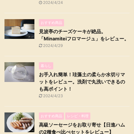
2024/4/24
おすすめ商品
見波亭のチーズケーキが絶品。
「Minamiteiフロマージュ」をレビュー。
2024/4/29
暮らし
お手入れ簡単！珪藻土の柔らか水切りマ
ットをレビュー。洗剤で丸洗いできるの
も高ポイント！
2024/4/23
おすすめ商品
レシピ・料理
高級ソーセージをお取り寄せ【日進ハム
の2種食べ比べセットをレビュー】