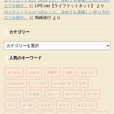
コツを紹介。
に
LIFE.net【ライフドットネット】
より
ガッテン！とんかつのレシピ。冷めても美味しい作り方の
コツを紹介。
に
岡崎靖行
より
カテゴリー
人気のキーワード
おつまみ
お弁当
お菓子
お酢
きゅうり
ごはんもの
しいたけ
じゃがいも
なす
にんじん
ひき肉
カレー
キャベツ
ケーキ
サバ
サバ缶
サラダ
スープ
ダイエット