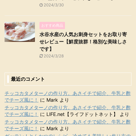
2024/3/30
おすすめ商品
水谷水産の人気お刺身セットをお取り寄
せレビュー【鮮度抜群！格別な美味しさ
です】
2024/3/28
最近のコメント
チッコカタメターノの作り方。あさイチで紹介、牛乳と酢
でチーズ風に！
に
Mark
より
チッコカタメターノの作り方。あさイチで紹介、牛乳と酢
でチーズ風に！
に
LIFE.net【ライフドットネット】
より
チッコカタメターノの作り方。あさイチで紹介、牛乳と酢
でチーズ風に！
に
Mark
より
ガッテン！とんかつのレシピ。冷めても美味しい作り方の