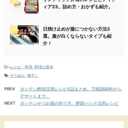
ィア23。詰め方・おかずも紹介。
日焼け止めが服につかない方法3
7
選。服が白くならないタイプも紹
介！
-
レシピ・料理
,
料理の基本
-
そうめん
,
梅干し
PREV
ガッテン鰹節活用レシピ4品まとめ。万能調味料から
デザートまで。
NEXT
ガッテンかつお酒の作り方、鰹節パック活用レシピ