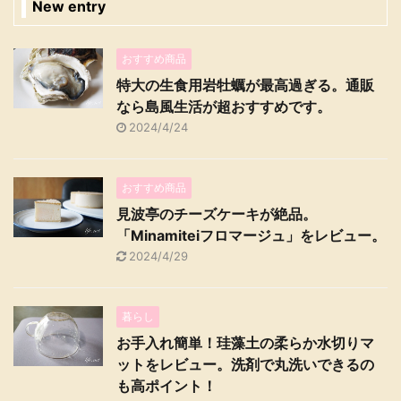
New entry
おすすめ商品
特大の生食用岩牡蠣が最高過ぎる。通販
なら島風生活が超おすすめです。
2024/4/24
おすすめ商品
見波亭のチーズケーキが絶品。
「Minamiteiフロマージュ」をレビュー。
2024/4/29
暮らし
お手入れ簡単！珪藻土の柔らか水切りマ
ットをレビュー。洗剤で丸洗いできるの
も高ポイント！