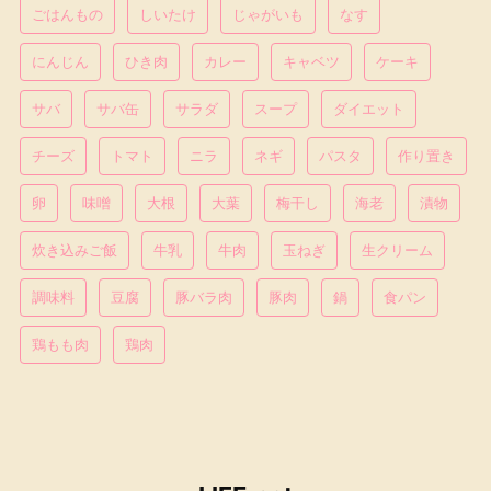
ごはんもの
しいたけ
じゃがいも
なす
にんじん
ひき肉
カレー
キャベツ
ケーキ
サバ
サバ缶
サラダ
スープ
ダイエット
チーズ
トマト
ニラ
ネギ
パスタ
作り置き
卵
味噌
大根
大葉
梅干し
海老
漬物
炊き込みご飯
牛乳
牛肉
玉ねぎ
生クリーム
調味料
豆腐
豚バラ肉
豚肉
鍋
食パン
鶏もも肉
鶏肉