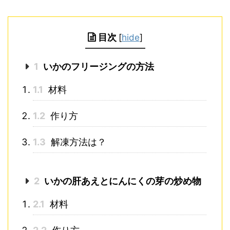
目次
[
hide
]
1
いかのフリージングの方法
1.1
材料
1.2
作り方
1.3
解凍方法は？
2
いかの肝あえとにんにくの芽の炒め物
2.1
材料