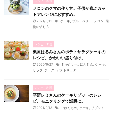
レシピ・料理
メロンのクマの作り方。子供が喜ぶカッ
トアレンジにおすすめ。
2021/5/11
ケーキ
,
ブルーベリー
,
メロン
,
果
物の切り方
レシピ・料理
栗原はるみさんのポテトサラダケーキの
レシピ。かわいい盛り付け。
2020/6/27
じゃがいも
,
にんじん
,
ケーキ
,
サラダ
,
チーズ
,
ポテトサラダ
レシピ・料理
平野レミさんのケーキリゾットのレシ
ピ。モニタリングで話題に。
2021/2/13
ごはんもの
,
ケーキ
,
リゾット