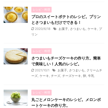
レシピ・料理
プロのスイートポテトのレシピ。プリン
とさつまいもだけでできる！
2020/6/18
お菓子
,
さつまいも
,
ケーキ
,
プ
リン
レシピ・料理
さつまいもチーズケーキの作り方。簡単
で美味しい！人気のレシピ。
2021/10/1
お菓子
,
さつまいも
,
クリームチ
ーズ
,
ケーキ
,
チーズ
,
チーズケーキ
,
卵
,
牛乳
レシピ・料理
丸ごとメロンケーキのレシピ。メロンボ
ートケーキの作り方。