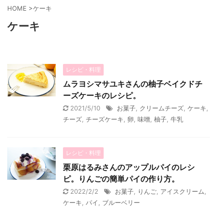
HOME
>
ケーキ
ケーキ
レシピ・料理
ムラヨシマサユキさんの柚子ベイクドチ
ーズケーキのレシピ。
2021/5/10
お菓子
,
クリームチーズ
,
ケーキ
,
チーズ
,
チーズケーキ
,
卵
,
味噌
,
柚子
,
牛乳
レシピ・料理
栗原はるみさんのアップルパイのレシ
ピ。りんごの簡単パイの作り方。
2022/2/2
お菓子
,
りんご
,
アイスクリーム
,
ケーキ
,
パイ
,
ブルーベリー