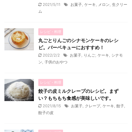
2021/5/11
お菓子
,
ケーキ
,
メロン
,
生クリー
ム
レシピ・料理
丸ごとりんごのシナモンケーキのレシ
ピ。バーベキューにおすすめ！
2022/2/2
お菓子
,
りんご
,
ケーキ
,
シナモ
ン
,
子供のおやつ
レシピ・料理
餃子の皮ミルクレープのレシピ。まず
い？もちもち食感が美味しいです。
2021/8/15
お菓子
,
クレープ
,
ケーキ
,
餃子
,
餃子の皮