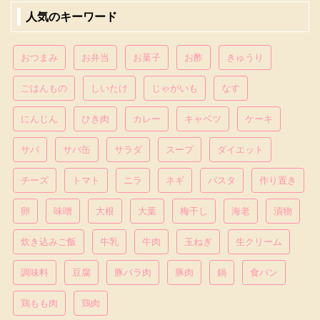
人気のキーワード
おつまみ
お弁当
お菓子
お酢
きゅうり
ごはんもの
しいたけ
じゃがいも
なす
にんじん
ひき肉
カレー
キャベツ
ケーキ
サバ
サバ缶
サラダ
スープ
ダイエット
チーズ
トマト
ニラ
ネギ
パスタ
作り置き
卵
味噌
大根
大葉
梅干し
海老
漬物
炊き込みご飯
牛乳
牛肉
玉ねぎ
生クリーム
調味料
豆腐
豚バラ肉
豚肉
鍋
食パン
鶏もも肉
鶏肉