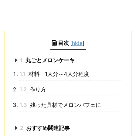
目次
[
hide
]
1
丸ごとメロンケーキ
1.1
材料 1人分～4人分程度
1.2
作り方
1.3
残った具材でメロンパフェに
2
おすすめ関連記事