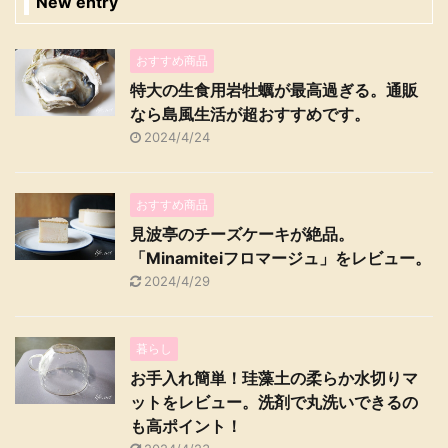
New entry
おすすめ商品
特大の生食用岩牡蠣が最高過ぎる。通販
なら島風生活が超おすすめです。
2024/4/24
おすすめ商品
見波亭のチーズケーキが絶品。
「Minamiteiフロマージュ」をレビュー。
2024/4/29
暮らし
お手入れ簡単！珪藻土の柔らか水切りマ
ットをレビュー。洗剤で丸洗いできるの
も高ポイント！