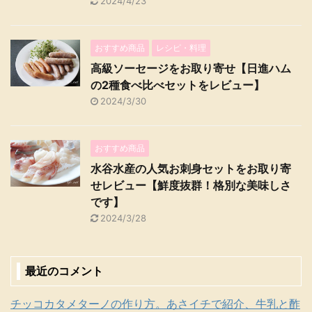
2024/4/23
おすすめ商品
レシピ・料理
高級ソーセージをお取り寄せ【日進ハム
の2種食べ比べセットをレビュー】
2024/3/30
おすすめ商品
水谷水産の人気お刺身セットをお取り寄
せレビュー【鮮度抜群！格別な美味しさ
です】
2024/3/28
最近のコメント
チッコカタメターノの作り方。あさイチで紹介、牛乳と酢