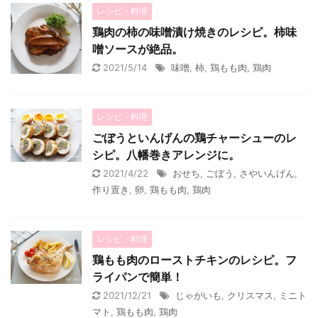
レシピ・料理
鶏肉の柿の味噌漬け焼きのレシピ。柿味
噌ソースが絶品。
2021/5/14
味噌
,
柿
,
鶏もも肉
,
鶏肉
レシピ・料理
ごぼうといんげんの鶏チャーシューのレ
シピ。八幡巻きアレンジに。
2021/4/22
おせち
,
ごぼう
,
さやいんげん
,
作り置き
,
卵
,
鶏もも肉
,
鶏肉
レシピ・料理
鶏もも肉のローストチキンのレシピ。フ
ライパンで簡単！
2021/12/21
じゃがいも
,
クリスマス
,
ミニト
マト
,
鶏もも肉
,
鶏肉