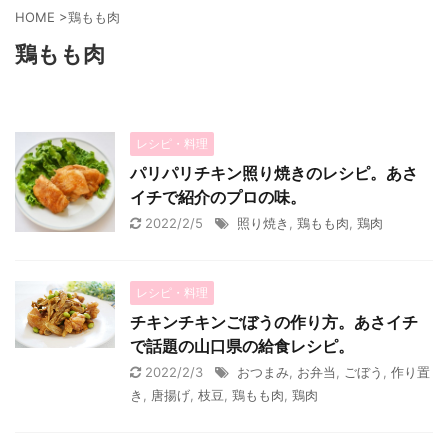
HOME
>
鶏もも肉
鶏もも肉
レシピ・料理
パリパリチキン照り焼きのレシピ。あさ
イチで紹介のプロの味。
2022/2/5
照り焼き
,
鶏もも肉
,
鶏肉
レシピ・料理
チキンチキンごぼうの作り方。あさイチ
で話題の山口県の給食レシピ。
2022/2/3
おつまみ
,
お弁当
,
ごぼう
,
作り置
き
,
唐揚げ
,
枝豆
,
鶏もも肉
,
鶏肉