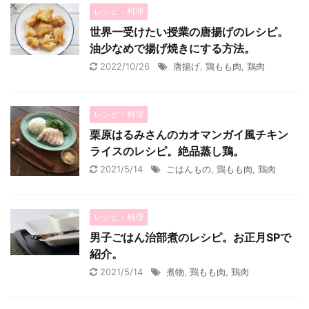
レシピ・料理
世界一受けたい授業の唐揚げのレシピ。
油少なめで揚げ焼きにする方法。
2022/10/26
唐揚げ
,
鶏もも肉
,
鶏肉
レシピ・料理
栗原はるみさんのカオマンガイ風チキン
ライスのレシピ。絶品蒸し鶏。
2021/5/14
ごはんもの
,
鶏もも肉
,
鶏肉
レシピ・料理
男子ごはん治部煮のレシピ。お正月SPで
紹介。
2021/5/14
煮物
,
鶏もも肉
,
鶏肉