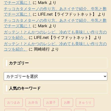
でチーズ風に！
に
Mark
より
チッコカタメターノの作り方。あさイチで紹介、牛乳と酢
でチーズ風に！
に
LIFE.net【ライフドットネット】
より
チッコカタメターノの作り方。あさイチで紹介、牛乳と酢
でチーズ風に！
に
Mark
より
ガッテン！とんかつのレシピ。冷めても美味しい作り方の
コツを紹介。
に
LIFE.net【ライフドットネット】
より
ガッテン！とんかつのレシピ。冷めても美味しい作り方の
コツを紹介。
に
岡崎靖行
より
カテゴリー
人気のキーワード
おつまみ
お弁当
お菓子
お酢
きゅうり