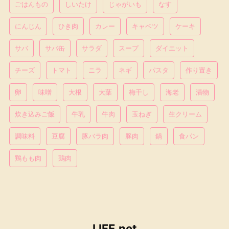
ごはんもの
しいたけ
じゃがいも
なす
にんじん
ひき肉
カレー
キャベツ
ケーキ
サバ
サバ缶
サラダ
スープ
ダイエット
チーズ
トマト
ニラ
ネギ
パスタ
作り置き
卵
味噌
大根
大葉
梅干し
海老
漬物
炊き込みご飯
牛乳
牛肉
玉ねぎ
生クリーム
調味料
豆腐
豚バラ肉
豚肉
鍋
食パン
鶏もも肉
鶏肉
LIFE.net