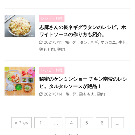
レシピ・料理
志麻さんの長ネギグラタンのレシピ。ホ
ワイトソースの作り方も紹介。
2021/5/11
グラタン
,
ネギ
,
マカロニ
,
牛乳
,
鶏もも肉
,
鶏肉
レシピ・料理
秘密のケンミンショー チキン南蛮のレシ
ピ。タルタルソースが絶品！
2021/5/14
卵
,
鶏もも肉
,
鶏肉
« Prev
1
…
4
5
6
…