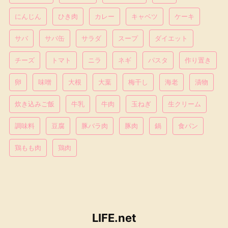
にんじん
ひき肉
カレー
キャベツ
ケーキ
サバ
サバ缶
サラダ
スープ
ダイエット
チーズ
トマト
ニラ
ネギ
パスタ
作り置き
卵
味噌
大根
大葉
梅干し
海老
漬物
炊き込みご飯
牛乳
牛肉
玉ねぎ
生クリーム
調味料
豆腐
豚バラ肉
豚肉
鍋
食パン
鶏もも肉
鶏肉
LIFE.net