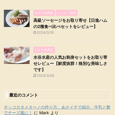
おすすめ商品
レシピ・料理
高級ソーセージをお取り寄せ【日進ハム
の2種食べ比べセットをレビュー】
2024/3/30
おすすめ商品
水谷水産の人気お刺身セットをお取り寄
せレビュー【鮮度抜群！格別な美味しさ
です】
2024/3/28
最近のコメント
チッコカタメターノの作り方。あさイチで紹介、牛乳と酢
でチーズ風に！
に
Mark
より