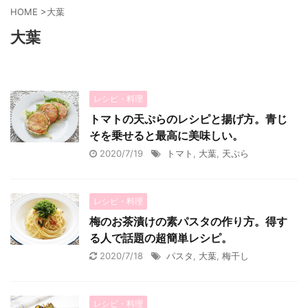
HOME
>
大葉
大葉
レシピ・料理
トマトの天ぷらのレシピと揚げ方。青じ
そを乗せると最高に美味しい。
2020/7/19
トマト
,
大葉
,
天ぷら
レシピ・料理
梅のお茶漬けの素パスタの作り方。得す
る人で話題の超簡単レシピ。
2020/7/18
パスタ
,
大葉
,
梅干し
レシピ・料理