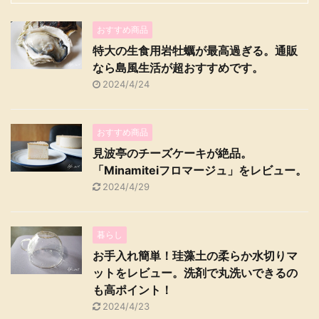
おすすめ商品
特大の生食用岩牡蠣が最高過ぎる。通販
なら島風生活が超おすすめです。
2024/4/24
おすすめ商品
見波亭のチーズケーキが絶品。
「Minamiteiフロマージュ」をレビュー。
2024/4/29
暮らし
お手入れ簡単！珪藻土の柔らか水切りマ
ットをレビュー。洗剤で丸洗いできるの
も高ポイント！
2024/4/23