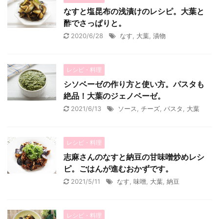
なすと塩昆布の浅漬けのレシピ。大葉と
酢でさっぱりと。
2020/6/28
なす
,
大葉
,
漬物
レシピ・料理
シソベーゼの作り方と使い方。パスタも
絶品！大葉のジェノベーゼ。
2021/6/13
ソース
,
チーズ
,
パスタ
,
大葉
レシピ・料理
志麻さんのなすと納豆の甘味噌炒めレシ
ピ。ごはんが進むおかずです。
2021/5/11
なす
,
味噌
,
大葉
,
納豆
レシピ・料理