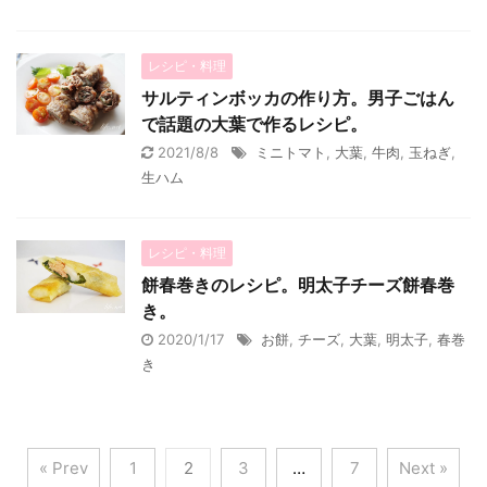
レシピ・料理
サルティンボッカの作り方。男子ごはん
で話題の大葉で作るレシピ。
2021/8/8
ミニトマト
,
大葉
,
牛肉
,
玉ねぎ
,
生ハム
レシピ・料理
餅春巻きのレシピ。明太子チーズ餅春巻
き。
2020/1/17
お餅
,
チーズ
,
大葉
,
明太子
,
春巻
き
« Prev
1
2
3
…
7
Next »