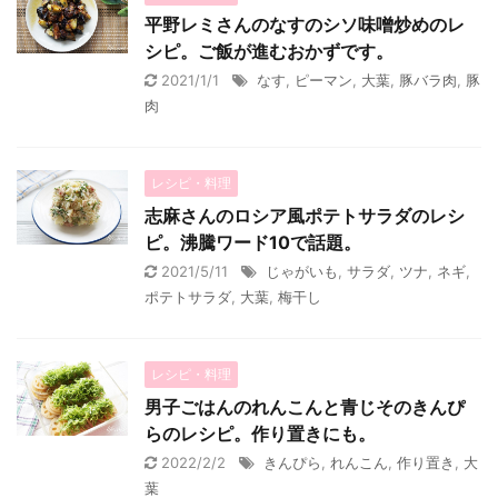
平野レミさんのなすのシソ味噌炒めのレ
シピ。ご飯が進むおかずです。
2021/1/1
なす
,
ピーマン
,
大葉
,
豚バラ肉
,
豚
肉
レシピ・料理
志麻さんのロシア風ポテトサラダのレシ
ピ。沸騰ワード10で話題。
2021/5/11
じゃがいも
,
サラダ
,
ツナ
,
ネギ
,
ポテトサラダ
,
大葉
,
梅干し
レシピ・料理
男子ごはんのれんこんと青じそのきんぴ
らのレシピ。作り置きにも。
2022/2/2
きんぴら
,
れんこん
,
作り置き
,
大
葉