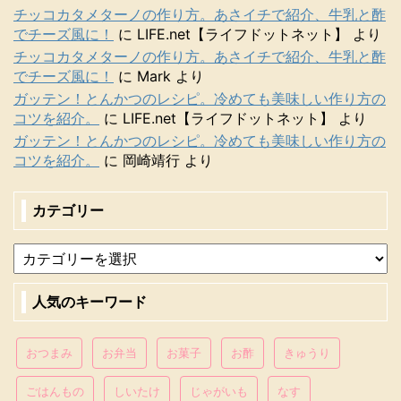
チッコカタメターノの作り方。あさイチで紹介、牛乳と酢
でチーズ風に！
に
LIFE.net【ライフドットネット】
より
チッコカタメターノの作り方。あさイチで紹介、牛乳と酢
でチーズ風に！
に
Mark
より
ガッテン！とんかつのレシピ。冷めても美味しい作り方の
コツを紹介。
に
LIFE.net【ライフドットネット】
より
ガッテン！とんかつのレシピ。冷めても美味しい作り方の
コツを紹介。
に
岡崎靖行
より
カテゴリー
人気のキーワード
おつまみ
お弁当
お菓子
お酢
きゅうり
ごはんもの
しいたけ
じゃがいも
なす