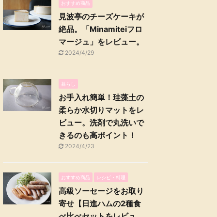
おすすめ商品
見波亭のチーズケーキが
絶品。「Minamiteiフロ
マージュ」をレビュー。
2024/4/29
暮らし
お手入れ簡単！珪藻土の
柔らか水切りマットをレ
ビュー。洗剤で丸洗いで
きるのも高ポイント！
2024/4/23
おすすめ商品
レシピ・料理
高級ソーセージをお取り
寄せ【日進ハムの2種食
べ比べセットをレビュ