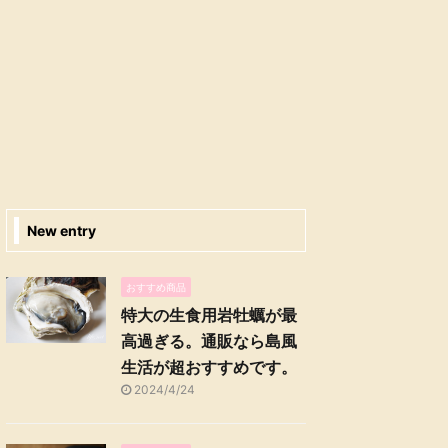
New entry
おすすめ商品
特大の生食用岩牡蠣が最
高過ぎる。通販なら島風
生活が超おすすめです。
2024/4/24