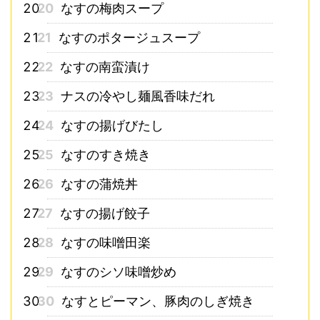
20
なすの梅肉スープ
21
なすのポタージュスープ
22
なすの南蛮漬け
23
ナスの冷やし麺風香味だれ
24
なすの揚げびたし
25
なすのすき焼き
26
なすの蒲焼丼
27
なすの揚げ餃子
28
なすの味噌田楽
29
なすのシソ味噌炒め
30
なすとピーマン、豚肉のしぎ焼き