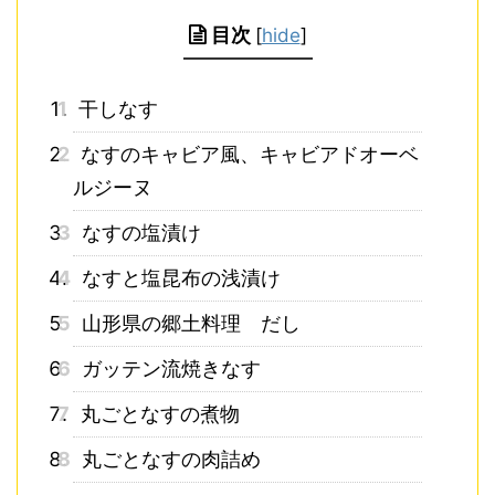
目次
[
hide
]
1
干しなす
2
なすのキャビア風、キャビアドオーベ
ルジーヌ
3
なすの塩漬け
4
なすと塩昆布の浅漬け
5
山形県の郷土料理 だし
6
ガッテン流焼きなす
7
丸ごとなすの煮物
8
丸ごとなすの肉詰め