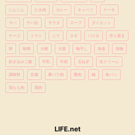
にんじん
ひき肉
カレー
キャベツ
ケーキ
サバ
サバ缶
サラダ
スープ
ダイエット
チーズ
トマト
ニラ
ネギ
パスタ
作り置き
卵
味噌
大根
大葉
梅干し
海老
漬物
炊き込みご飯
牛乳
牛肉
玉ねぎ
生クリーム
調味料
豆腐
豚バラ肉
豚肉
鍋
食パン
鶏もも肉
鶏肉
LIFE.net