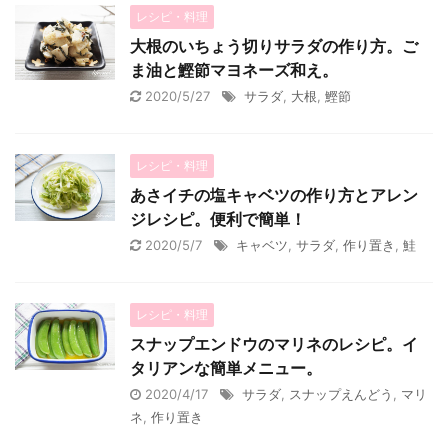
レシピ・料理
大根のいちょう切りサラダの作り方。ご
ま油と鰹節マヨネーズ和え。
2020/5/27
サラダ
,
大根
,
鰹節
レシピ・料理
あさイチの塩キャベツの作り方とアレン
ジレシピ。便利で簡単！
2020/5/7
キャベツ
,
サラダ
,
作り置き
,
鮭
レシピ・料理
スナップエンドウのマリネのレシピ。イ
タリアンな簡単メニュー。
2020/4/17
サラダ
,
スナップえんどう
,
マリ
ネ
,
作り置き