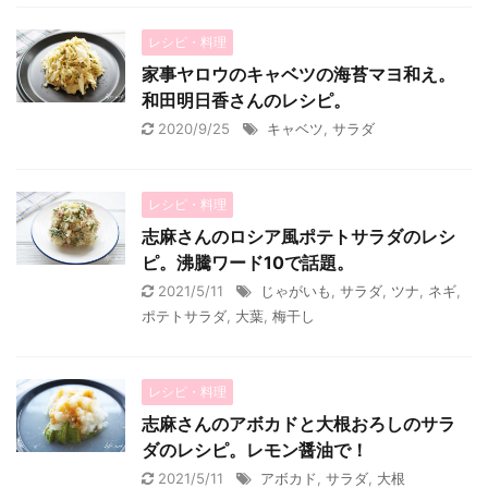
レシピ・料理
家事ヤロウのキャベツの海苔マヨ和え。
和田明日香さんのレシピ。
2020/9/25
キャベツ
,
サラダ
レシピ・料理
志麻さんのロシア風ポテトサラダのレシ
ピ。沸騰ワード10で話題。
2021/5/11
じゃがいも
,
サラダ
,
ツナ
,
ネギ
,
ポテトサラダ
,
大葉
,
梅干し
レシピ・料理
志麻さんのアボカドと大根おろしのサラ
ダのレシピ。レモン醤油で！
2021/5/11
アボカド
,
サラダ
,
大根