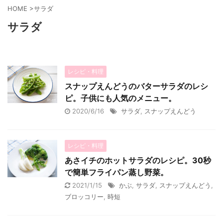
HOME
>
サラダ
サラダ
レシピ・料理
スナップえんどうのバターサラダのレシ
ピ。子供にも人気のメニュー。
2020/6/16
サラダ
,
スナップえんどう
レシピ・料理
あさイチのホットサラダのレシピ。30秒
で簡単フライパン蒸し野菜。
2021/1/15
かぶ
,
サラダ
,
スナップえんどう
,
ブロッコリー
,
時短