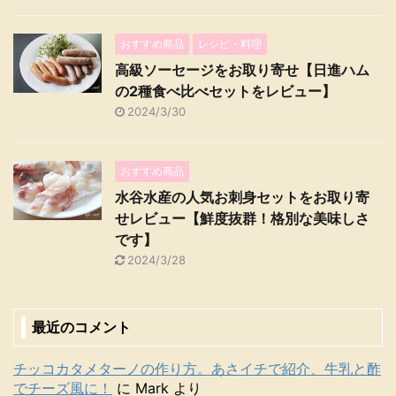
おすすめ商品
レシピ・料理
高級ソーセージをお取り寄せ【日進ハム
の2種食べ比べセットをレビュー】
2024/3/30
おすすめ商品
水谷水産の人気お刺身セットをお取り寄
せレビュー【鮮度抜群！格別な美味しさ
です】
2024/3/28
最近のコメント
チッコカタメターノの作り方。あさイチで紹介、牛乳と酢
でチーズ風に！
に
Mark
より