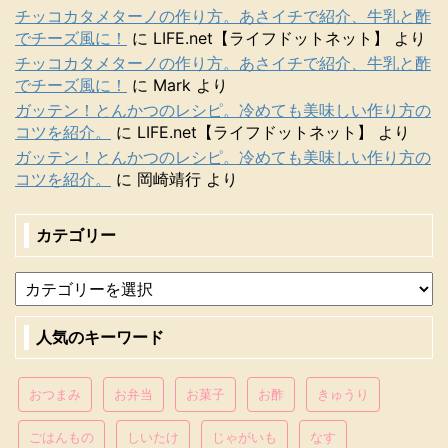
チッコカタメターノの作り方。あさイチで紹介、牛乳と酢
でチーズ風に！
に
LIFE.net【ライフドットネット】
より
チッコカタメターノの作り方。あさイチで紹介、牛乳と酢
でチーズ風に！
に
Mark
より
ガッテン！とんかつのレシピ。冷めても美味しい作り方の
コツを紹介。
に
LIFE.net【ライフドットネット】
より
ガッテン！とんかつのレシピ。冷めても美味しい作り方の
コツを紹介。
に
岡崎靖行
より
カテゴリー
人気のキーワード
おつまみ
お弁当
お菓子
お酢
きゅうり
ごはんもの
しいたけ
じゃがいも
なす