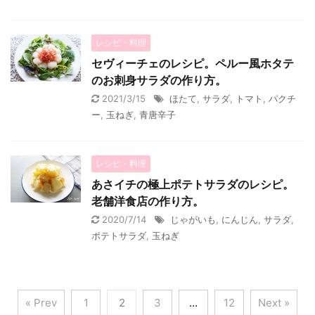
レシピ・料理
セヴィーチェのレシピ。ペルー風ホタテ
のお刺身サラダの作り方。
2021/3/15
ほたて
,
サラダ
,
トマト
,
パクチ
ー
,
玉ねぎ
,
青唐辛子
レシピ・料理
あさイチの極上ポテトサラダのレシピ。
老舗洋食店の作り方。
2020/7/14
じゃがいも
,
にんじん
,
サラダ
,
ポテトサラダ
,
玉ねぎ
« Prev
1
2
3
…
12
Next »