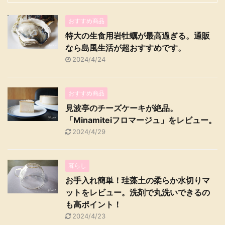
おすすめ商品
特大の生食用岩牡蠣が最高過ぎる。通販
なら島風生活が超おすすめです。
2024/4/24
おすすめ商品
見波亭のチーズケーキが絶品。
「Minamiteiフロマージュ」をレビュー。
2024/4/29
暮らし
お手入れ簡単！珪藻土の柔らか水切りマ
ットをレビュー。洗剤で丸洗いできるの
も高ポイント！
2024/4/23