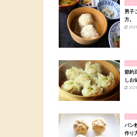
レシピ
男子
方。
202
レシピ
節約
しお
202
レシピ
パン
作り