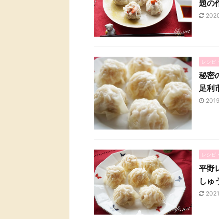
題の
202
レシピ
秘密
足利
201
レシピ
平野
しゅ
2021