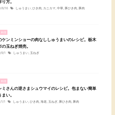
作り方。
0/6/16
しゅうまい
,
ひき肉
,
カニカマ
,
中華
,
豚ひき肉
,
豚肉
・料理
のケンミンショーの肉なししゅうまいのレシピ。栃木
市の玉ねぎ焼売。
9/9/1
しゅうまい
,
玉ねぎ
・料理
レミさんの逆さまシュウマイのレシピ。包まない簡単
うまい。
/1/1
しゅうまい
,
ひき肉
,
海老
,
玉ねぎ
,
豚ひき肉
,
豚肉