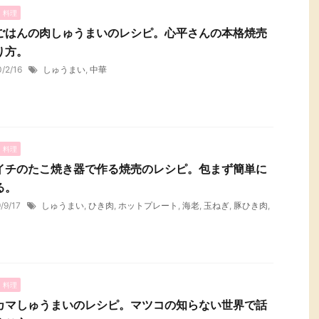
・料理
ごはんの肉しゅうまいのレシピ。心平さんの本格焼売
り方。
0/2/16
しゅうまい
,
中華
・料理
イチのたこ焼き器で作る焼売のレシピ。包まず簡単に
る。
9/9/17
しゅうまい
,
ひき肉
,
ホットプレート
,
海老
,
玉ねぎ
,
豚ひき肉
,
・料理
カマしゅうまいのレシピ。マツコの知らない世界で話