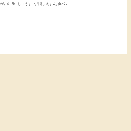
0/6/16
しゅうまい
,
牛乳
,
肉まん
,
食パン