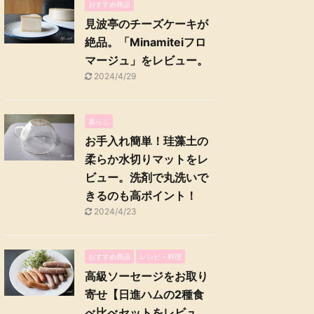
おすすめ商品
見波亭のチーズケーキが
絶品。「Minamiteiフロ
マージュ」をレビュー。
2024/4/29
暮らし
お手入れ簡単！珪藻土の
柔らか水切りマットをレ
ビュー。洗剤で丸洗いで
きるのも高ポイント！
2024/4/23
おすすめ商品
レシピ・料理
高級ソーセージをお取り
寄せ【日進ハムの2種食
べ比べセットをレビュ