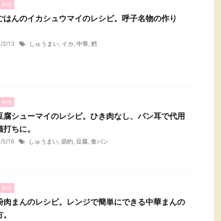
・料理
ごはんのイカシュウマイのレシピ。呼子名物の作り
1/2/13
しゅうまい
,
イカ
,
中華
,
鱈
・料理
豆腐シューマイのレシピ。ひき肉なし、パン耳で代用
値打ちに。
1/5/16
しゅうまい
,
節約
,
豆腐
,
食パン
・料理
粉肉まんのレシピ。レンジで簡単にできる中華まんの
方。