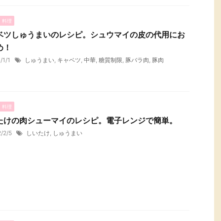
・料理
ベツしゅうまいのレシピ。シュウマイの皮の代用にお
め！
/1/1
しゅうまい
,
キャベツ
,
中華
,
糖質制限
,
豚バラ肉
,
豚肉
・料理
たけの肉シューマイのレシピ。電子レンジで簡単。
2/2/5
しいたけ
,
しゅうまい