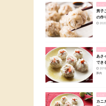
レシピ
男子
の作
202
レシピ
あさ
でき
201
豚肉
レシピ
カニ