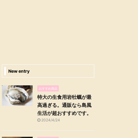
New entry
おすすめ商品
特大の生食用岩牡蠣が最
高過ぎる。通販なら島風
生活が超おすすめです。
2024/4/24