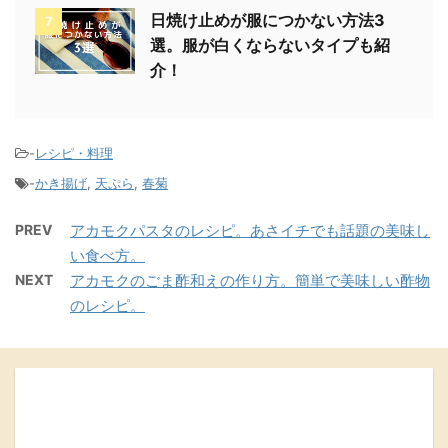
日焼け止めが服につかない方法3
7
選。服が白くならないタイプも紹
介！
-
レシピ・料理
-
かき揚げ
,
天ぷら
,
春菊
PREV
アカモクパスタのレシピ。あさイチでも話題の美味し
い食べ方。
NEXT
アカモクのごま酢和えの作り方。簡単で美味しい酢物
のレシピ。