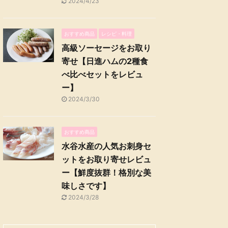
2024/4/23
おすすめ商品
レシピ・料理
高級ソーセージをお取り
寄せ【日進ハムの2種食
べ比べセットをレビュ
ー】
2024/3/30
おすすめ商品
水谷水産の人気お刺身セ
ットをお取り寄せレビュ
ー【鮮度抜群！格別な美
味しさです】
2024/3/28