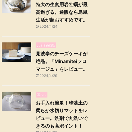
特大の生食用岩牡蠣が最
高過ぎる。通販なら島風
生活が超おすすめです。
2024/4/24
おすすめ商品
見波亭のチーズケーキが
絶品。「Minamiteiフロ
マージュ」をレビュー。
2024/4/29
暮らし
お手入れ簡単！珪藻土の
柔らか水切りマットをレ
ビュー。洗剤で丸洗いで
きるのも高ポイント！