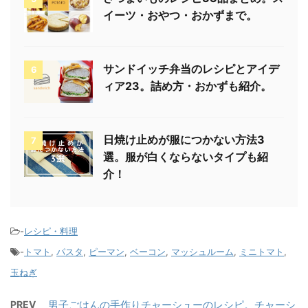
イーツ・おやつ・おかずまで。
サンドイッチ弁当のレシピとアイデ
6
ィア23。詰め方・おかずも紹介。
日焼け止めが服につかない方法3
7
選。服が白くならないタイプも紹
介！
-
レシピ・料理
-
トマト
,
パスタ
,
ピーマン
,
ベーコン
,
マッシュルーム
,
ミニトマト
,
玉ねぎ
PREV
男子ごはんの手作りチャーシューのレシピ。チャーシ