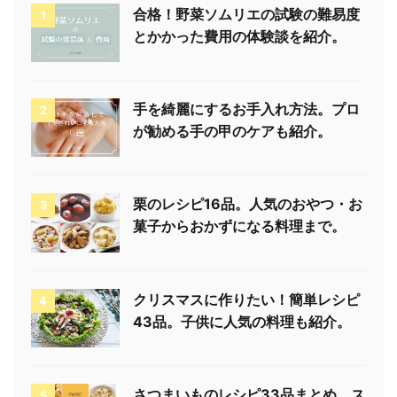
合格！野菜ソムリエの試験の難易度
1
とかかった費用の体験談を紹介。
手を綺麗にするお手入れ方法。プロ
2
が勧める手の甲のケアも紹介。
栗のレシピ16品。人気のおやつ・お
3
菓子からおかずになる料理まで。
クリスマスに作りたい！簡単レシピ
4
43品。子供に人気の料理も紹介。
さつまいものレシピ33品まとめ。ス
5