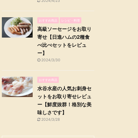
2024/4/23
おすすめ商品
レシピ・料理
高級ソーセージをお取り
寄せ【日進ハムの2種食
べ比べセットをレビュ
ー】
2024/3/30
おすすめ商品
水谷水産の人気お刺身セ
ットをお取り寄せレビュ
ー【鮮度抜群！格別な美
味しさです】
2024/3/28