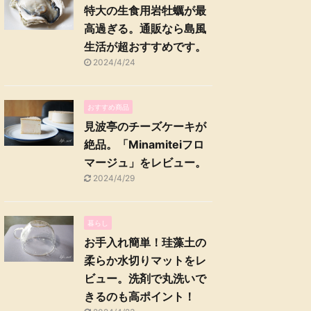
特大の生食用岩牡蠣が最
高過ぎる。通販なら島風
生活が超おすすめです。
2024/4/24
おすすめ商品
見波亭のチーズケーキが
絶品。「Minamiteiフロ
マージュ」をレビュー。
2024/4/29
暮らし
お手入れ簡単！珪藻土の
柔らか水切りマットをレ
ビュー。洗剤で丸洗いで
きるのも高ポイント！