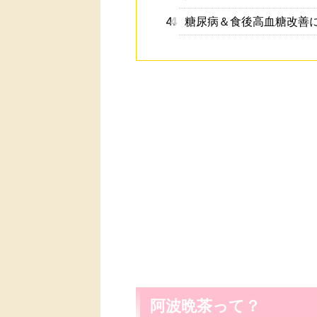
4
糖尿病＆食後高血糖改善
阿波晩茶って？