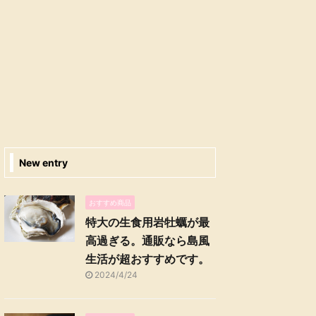
New entry
おすすめ商品
特大の生食用岩牡蠣が最
高過ぎる。通販なら島風
生活が超おすすめです。
2024/4/24