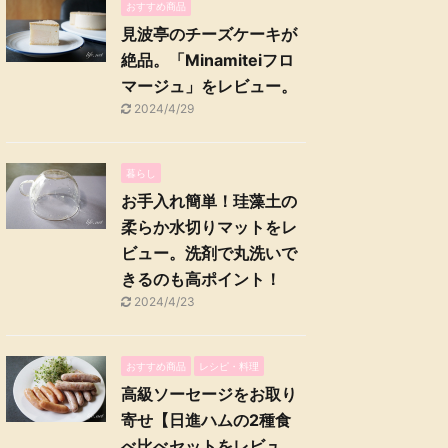
おすすめ商品
見波亭のチーズケーキが
絶品。「Minamiteiフロ
マージュ」をレビュー。
2024/4/29
暮らし
お手入れ簡単！珪藻土の
柔らか水切りマットをレ
ビュー。洗剤で丸洗いで
きるのも高ポイント！
2024/4/23
おすすめ商品
レシピ・料理
高級ソーセージをお取り
寄せ【日進ハムの2種食
べ比べセットをレビュ