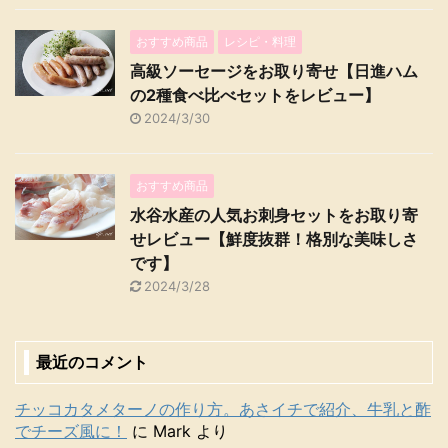
おすすめ商品
レシピ・料理
高級ソーセージをお取り寄せ【日進ハム
の2種食べ比べセットをレビュー】
2024/3/30
おすすめ商品
水谷水産の人気お刺身セットをお取り寄
せレビュー【鮮度抜群！格別な美味しさ
です】
2024/3/28
最近のコメント
チッコカタメターノの作り方。あさイチで紹介、牛乳と酢
でチーズ風に！
に
Mark
より