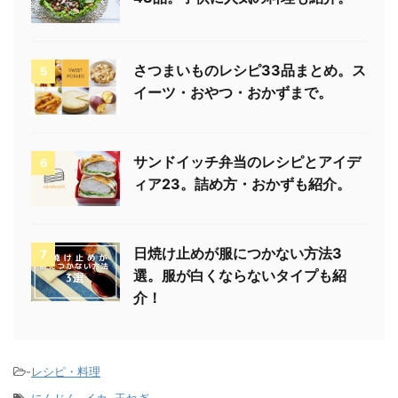
さつまいものレシピ33品まとめ。ス
5
イーツ・おやつ・おかずまで。
サンドイッチ弁当のレシピとアイデ
6
ィア23。詰め方・おかずも紹介。
日焼け止めが服につかない方法3
7
選。服が白くならないタイプも紹
介！
-
レシピ・料理
-
にんじん
,
イカ
,
玉ねぎ