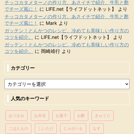
チッコカタメターノの作り方。あさイチで紹介、牛乳と酢
でチーズ風に！
に
LIFE.net【ライフドットネット】
より
チッコカタメターノの作り方。あさイチで紹介、牛乳と酢
でチーズ風に！
に
Mark
より
ガッテン！とんかつのレシピ。冷めても美味しい作り方の
コツを紹介。
に
LIFE.net【ライフドットネット】
より
ガッテン！とんかつのレシピ。冷めても美味しい作り方の
コツを紹介。
に
岡崎靖行
より
カテゴリー
人気のキーワード
おつまみ
お弁当
お菓子
お酢
きゅうり
ごはんもの
しいたけ
じゃがいも
なす