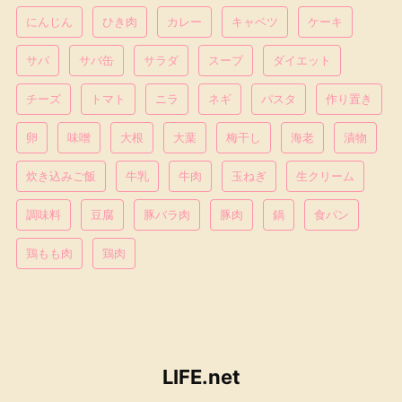
にんじん
ひき肉
カレー
キャベツ
ケーキ
サバ
サバ缶
サラダ
スープ
ダイエット
チーズ
トマト
ニラ
ネギ
パスタ
作り置き
卵
味噌
大根
大葉
梅干し
海老
漬物
炊き込みご飯
牛乳
牛肉
玉ねぎ
生クリーム
調味料
豆腐
豚バラ肉
豚肉
鍋
食パン
鶏もも肉
鶏肉
LIFE.net