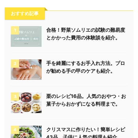
おすすめ記事
合格！野菜ソムリエの試験の難易度
1
とかかった費用の体験談を紹介。
手を綺麗にするお手入れ方法。プロ
2
が勧める手の甲のケアも紹介。
栗のレシピ16品。人気のおやつ・お
3
菓子からおかずになる料理まで。
クリスマスに作りたい！簡単レシピ
4
43品。子供に人気の料理も紹介。