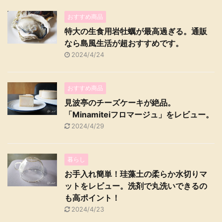
おすすめ商品
特大の生食用岩牡蠣が最高過ぎる。通販
なら島風生活が超おすすめです。
2024/4/24
おすすめ商品
見波亭のチーズケーキが絶品。
「Minamiteiフロマージュ」をレビュー。
2024/4/29
暮らし
お手入れ簡単！珪藻土の柔らか水切りマ
ットをレビュー。洗剤で丸洗いできるの
も高ポイント！
2024/4/23