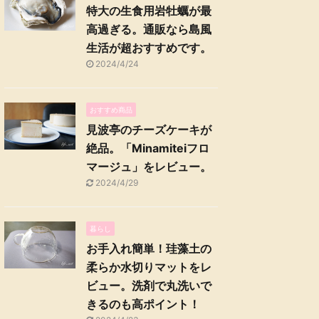
特大の生食用岩牡蠣が最
高過ぎる。通販なら島風
生活が超おすすめです。
2024/4/24
おすすめ商品
見波亭のチーズケーキが
絶品。「Minamiteiフロ
マージュ」をレビュー。
2024/4/29
暮らし
お手入れ簡単！珪藻土の
柔らか水切りマットをレ
ビュー。洗剤で丸洗いで
きるのも高ポイント！