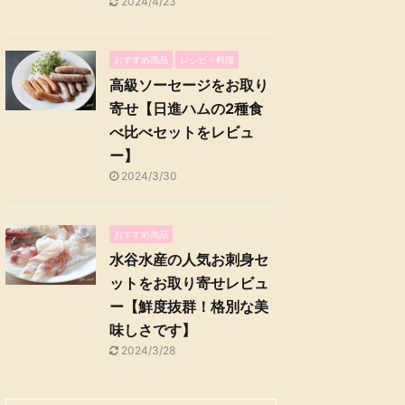
2024/4/23
おすすめ商品
レシピ・料理
高級ソーセージをお取り
寄せ【日進ハムの2種食
べ比べセットをレビュ
ー】
2024/3/30
おすすめ商品
水谷水産の人気お刺身セ
ットをお取り寄せレビュ
ー【鮮度抜群！格別な美
味しさです】
2024/3/28