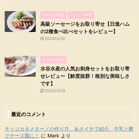
おすすめ商品
レシピ・料理
高級ソーセージをお取り寄せ【日進ハム
の2種食べ比べセットをレビュー】
2024/3/30
おすすめ商品
水谷水産の人気お刺身セットをお取り寄
せレビュー【鮮度抜群！格別な美味しさ
です】
2024/3/28
最近のコメント
チッコカタメターノの作り方。あさイチで紹介、牛乳と酢
でチーズ風に！
に
Mark
より