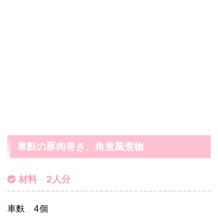
車麩の豚肉巻き、角煮風煮物
材料 2人分
車麩 4個