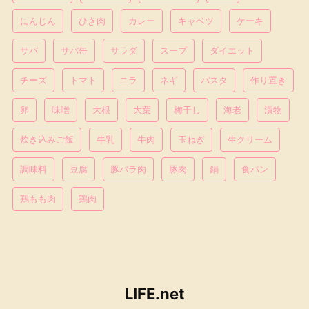
にんじん
ひき肉
カレー
キャベツ
ケーキ
サバ
サバ缶
サラダ
スープ
ダイエット
チーズ
トマト
ニラ
ネギ
パスタ
作り置き
卵
味噌
大根
大葉
梅干し
海老
漬物
炊き込みご飯
牛乳
牛肉
玉ねぎ
生クリーム
調味料
豆腐
豚バラ肉
豚肉
鍋
食パン
鶏もも肉
鶏肉
LIFE.net