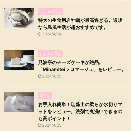
おすすめ商品
特大の生食用岩牡蠣が最高過ぎる。通販
なら島風生活が超おすすめです。
2024/4/24
おすすめ商品
見波亭のチーズケーキが絶品。
「Minamiteiフロマージュ」をレビュー。
2024/4/29
暮らし
お手入れ簡単！珪藻土の柔らか水切りマ
ットをレビュー。洗剤で丸洗いできるの
も高ポイント！
2024/4/23