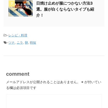
日焼け止めが服につかない方法3
7
選。服が白くならないタイプも紹
介！
-
レシピ・料理
-
ツナ
,
ニラ
,
卵
,
時短
comment
メールアドレスが公開されることはありません。
※
が付いてい
る欄は必須項目です