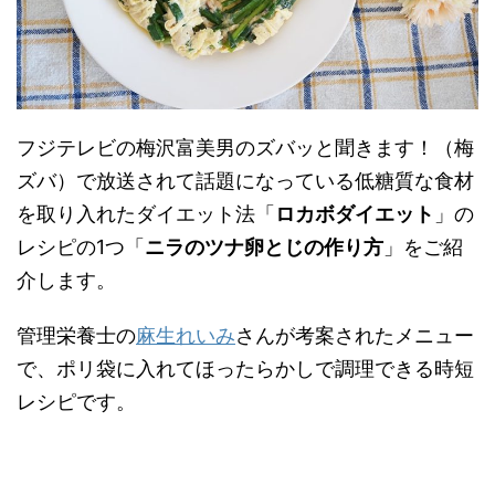
フジテレビの梅沢富美男のズバッと聞きます！（梅
ズバ）で放送されて話題になっている低糖質な食材
を取り入れたダイエット法「
ロカボダイエット
」の
レシピの1つ「
ニラのツナ卵とじの作り方
」をご紹
介します。
管理栄養士の
麻生れいみ
さんが考案されたメニュー
で、ポリ袋に入れてほったらかしで調理できる時短
レシピです。