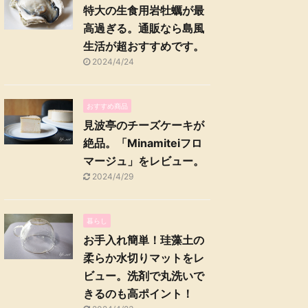
特大の生食用岩牡蠣が最
高過ぎる。通販なら島風
生活が超おすすめです。
2024/4/24
おすすめ商品
見波亭のチーズケーキが
絶品。「Minamiteiフロ
マージュ」をレビュー。
2024/4/29
暮らし
お手入れ簡単！珪藻土の
柔らか水切りマットをレ
ビュー。洗剤で丸洗いで
きるのも高ポイント！