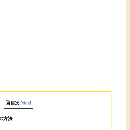
目次
[
hide
]
の方法