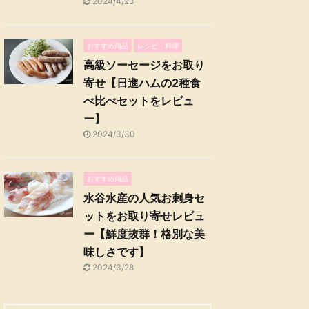
2024/4/23
おすすめ商品
レシピ・料理
高級ソーセージをお取り
寄せ【日進ハムの2種食
べ比べセットをレビュ
ー】
2024/3/30
おすすめ商品
水谷水産の人気お刺身セ
ットをお取り寄せレビュ
ー【鮮度抜群！格別な美
味しさです】
2024/3/28