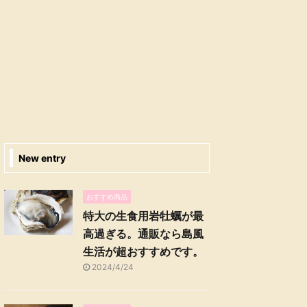
New entry
おすすめ商品
特大の生食用岩牡蠣が最
高過ぎる。通販なら島風
生活が超おすすめです。
2024/4/24