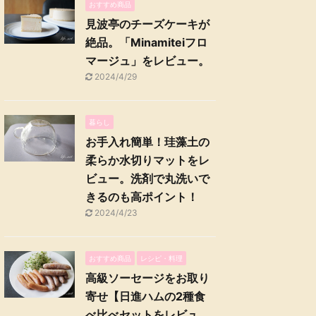
おすすめ商品
見波亭のチーズケーキが
絶品。「Minamiteiフロ
マージュ」をレビュー。
2024/4/29
暮らし
お手入れ簡単！珪藻土の
柔らか水切りマットをレ
ビュー。洗剤で丸洗いで
きるのも高ポイント！
2024/4/23
おすすめ商品
レシピ・料理
高級ソーセージをお取り
寄せ【日進ハムの2種食
べ比べセットをレビュ