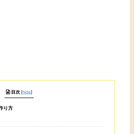
目次
[
hide
]
作り方