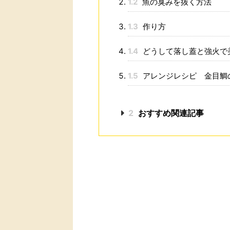
1.2
魚の臭みを抜く方法
1.3
作り方
1.4
どうして落し蓋と強火で
1.5
アレンジレシピ 金目鯛
2
おすすめ関連記事