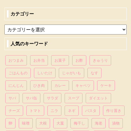
カテゴリー
人気のキーワード
おつまみ
お弁当
お菓子
お酢
きゅうり
ごはんもの
しいたけ
じゃがいも
なす
にんじん
ひき肉
カレー
キャベツ
ケーキ
サバ
サバ缶
サラダ
スープ
ダイエット
チーズ
トマト
ニラ
ネギ
パスタ
作り置き
卵
味噌
大根
大葉
梅干し
海老
漬物