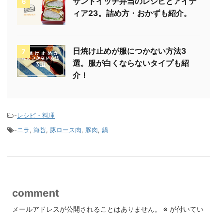
サンドイッチ弁当のレシピとアイデ
6
ィア23。詰め方・おかずも紹介。
日焼け止めが服につかない方法3
7
選。服が白くならないタイプも紹
介！
-
レシピ・料理
-
ニラ
,
海苔
,
豚ロース肉
,
豚肉
,
鍋
comment
メールアドレスが公開されることはありません。
※
が付いてい