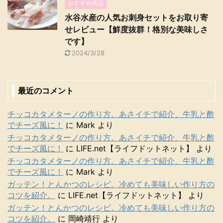
おすすめ商品
水谷水産の人気お刺身セットをお取り寄
せレビュー【鮮度抜群！格別な美味しさ
です】
2024/3/28
最近のコメント
チッコカタメターノの作り方。あさイチで紹介、牛乳と酢
でチーズ風に！
に
Mark
より
チッコカタメターノの作り方。あさイチで紹介、牛乳と酢
でチーズ風に！
に
LIFE.net【ライフドットネット】
より
チッコカタメターノの作り方。あさイチで紹介、牛乳と酢
でチーズ風に！
に
Mark
より
ガッテン！とんかつのレシピ。冷めても美味しい作り方の
コツを紹介。
に
LIFE.net【ライフドットネット】
より
ガッテン！とんかつのレシピ。冷めても美味しい作り方の
コツを紹介。
に
岡崎靖行
より