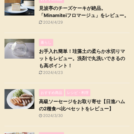
見波亭のチーズケーキが絶品。
「Minamiteiフロマージュ」をレビュー。
2024/4/29
暮らし
お手入れ簡単！珪藻土の柔らか水切りマ
ットをレビュー。洗剤で丸洗いできるの
も高ポイント！
2024/4/23
おすすめ商品
レシピ・料理
高級ソーセージをお取り寄せ【日進ハム
の2種食べ比べセットをレビュー】
2024/3/30