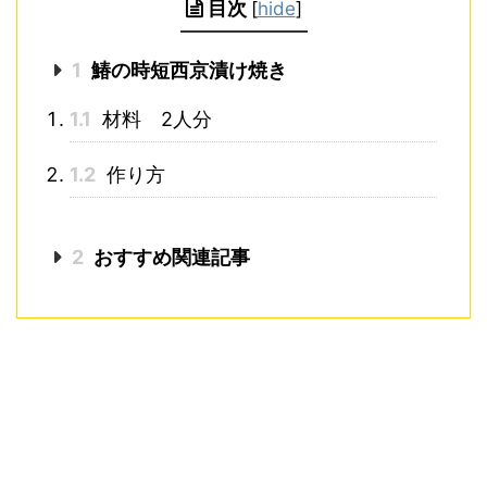
目次
[
hide
]
1
鰆の時短西京漬け焼き
1.1
材料 2人分
1.2
作り方
2
おすすめ関連記事