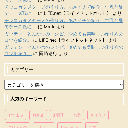
チッコカタメターノの作り方。あさイチで紹介、牛乳と酢
でチーズ風に！
に
LIFE.net【ライフドットネット】
より
チッコカタメターノの作り方。あさイチで紹介、牛乳と酢
でチーズ風に！
に
Mark
より
ガッテン！とんかつのレシピ。冷めても美味しい作り方の
コツを紹介。
に
LIFE.net【ライフドットネット】
より
ガッテン！とんかつのレシピ。冷めても美味しい作り方の
コツを紹介。
に
岡崎靖行
より
カテゴリー
人気のキーワード
おつまみ
お弁当
お菓子
お酢
きゅうり
ごはんもの
しいたけ
じゃがいも
なす