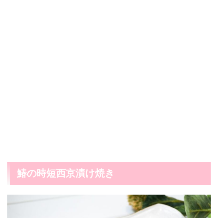
鰆の時短西京漬け焼き