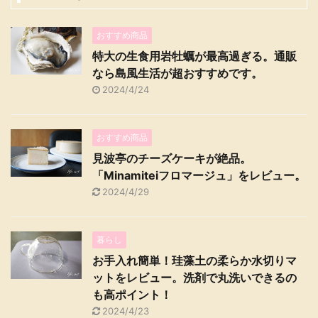
おすすめ商品
特大の生食用岩牡蠣が最高過ぎる。通販
なら島風生活が超おすすめです。
2024/4/24
おすすめ商品
見波亭のチーズケーキが絶品。
「Minamiteiフロマージュ」をレビュー。
2024/4/29
暮らし
お手入れ簡単！珪藻土の柔らか水切りマ
ットをレビュー。洗剤で丸洗いできるの
も高ポイント！
2024/4/23