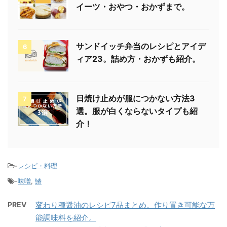
イーツ・おやつ・おかずまで。
サンドイッチ弁当のレシピとアイデ
6
ィア23。詰め方・おかずも紹介。
日焼け止めが服につかない方法3
7
選。服が白くならないタイプも紹
介！
-
レシピ・料理
-
味噌
,
鰆
PREV
変わり種醤油のレシピ7品まとめ。作り置き可能な万
能調味料を紹介。