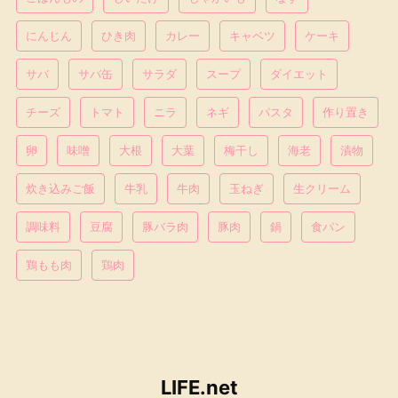
にんじん
ひき肉
カレー
キャベツ
ケーキ
サバ
サバ缶
サラダ
スープ
ダイエット
チーズ
トマト
ニラ
ネギ
パスタ
作り置き
卵
味噌
大根
大葉
梅干し
海老
漬物
炊き込みご飯
牛乳
牛肉
玉ねぎ
生クリーム
調味料
豆腐
豚バラ肉
豚肉
鍋
食パン
鶏もも肉
鶏肉
LIFE.net