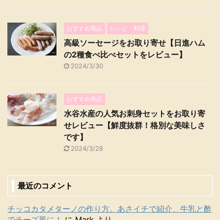
おすすめ商品
レシピ・料理
高級ソーセージをお取り寄せ【日進ハム
の2種食べ比べセットをレビュー】
2024/3/30
おすすめ商品
水谷水産の人気お刺身セットをお取り寄
せレビュー【鮮度抜群！格別な美味しさ
です】
2024/3/28
最近のコメント
チッコカタメターノの作り方。あさイチで紹介、牛乳と酢
でチーズ風に！
に
Mark
より