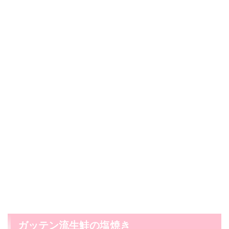
ガッテン流生鮭の塩焼き