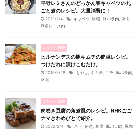
平野レミさんのどっかん春キャベツの丸
ごと煮のレシピ。大量消費に！
2021/2/4
キャベツ
,
味噌
,
豚バラ肉
,
豚肉
,
豚肩ロース肉
レシピ・料理
ヒルナンデスの豚キムチの簡単レシピ。
つけだれに漬けこむだけ。
2019/5/28
もやし
,
キムチ
,
ニラ
,
豚バラ肉
,
豚肉
レシピ・料理
肉巻き豆腐の角煮風のレシピ。NHKごご
ナマきわめびとで紹介。
2022/2/4
ネギ
,
角煮
,
豆腐
,
豚バラ肉
,
豚肉