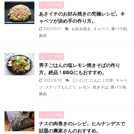
レシピ・料理
あさイチのお好み焼きの究極レシピ。キ
ャベツが決め手の作り方。
2021/5/11
お好み焼き
,
キャベツ
,
豚バラ肉
,
豚肉
レシピ・料理
男子ごはんの塩レモン焼きそばの作り
方。絶品！BBQにもおすすめ。
2021/4/10
しいたけ
,
にんにくの芽
,
キャベ
ツ
,
スナップえんどう
,
レモン
,
焼きそば
,
豚バラ肉
,
豚肉
レシピ・料理
ナスの肉巻きのレシピ。ヒルナンデスで
話題の農家さんのおすすめ。