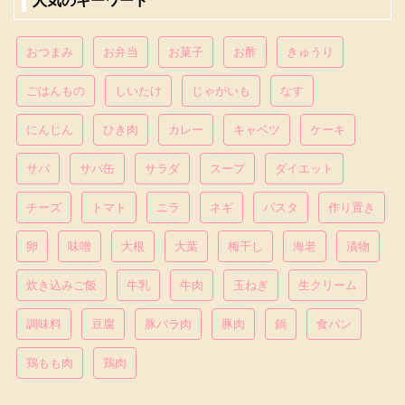
人気のキーワード
おつまみ
お弁当
お菓子
お酢
きゅうり
ごはんもの
しいたけ
じゃがいも
なす
にんじん
ひき肉
カレー
キャベツ
ケーキ
サバ
サバ缶
サラダ
スープ
ダイエット
チーズ
トマト
ニラ
ネギ
パスタ
作り置き
卵
味噌
大根
大葉
梅干し
海老
漬物
炊き込みご飯
牛乳
牛肉
玉ねぎ
生クリーム
調味料
豆腐
豚バラ肉
豚肉
鍋
食パン
鶏もも肉
鶏肉