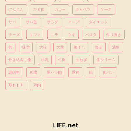
にんじん
ひき肉
カレー
キャベツ
ケーキ
サバ
サバ缶
サラダ
スープ
ダイエット
チーズ
トマト
ニラ
ネギ
パスタ
作り置き
卵
味噌
大根
大葉
梅干し
海老
漬物
炊き込みご飯
牛乳
牛肉
玉ねぎ
生クリーム
調味料
豆腐
豚バラ肉
豚肉
鍋
食パン
鶏もも肉
鶏肉
LIFE.net