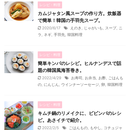
レシピ・料理
カムジャタン風スープの作り方。炊飯器
で簡単！韓国の手羽先スープ。
2020/6/17
えのき
,
じゃがいも
,
スープ
,
ニ
ラ
,
ネギ
,
手羽先
,
韓国料理
レシピ・料理
簡単キンパのレシピ。ヒルナンデスで話
題の韓国風海苔巻き。
2022/4/29
お寿司
,
お弁当
,
お酢
,
ごはんも
の
,
にんじん
,
ウインナーソーセージ
,
卵
,
韓国料理
レシピ・料理
キムチ鍋のリメイクに、ビビンバのレシ
ピ。あさイチで紹介。
2022/2/5
ごはんもの
,
もやし
,
コチュジャ