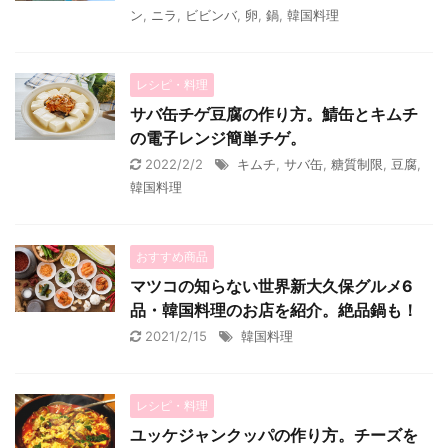
ン
,
ニラ
,
ビビンバ
,
卵
,
鍋
,
韓国料理
レシピ・料理
サバ缶チゲ豆腐の作り方。鯖缶とキムチ
の電子レンジ簡単チゲ。
2022/2/2
キムチ
,
サバ缶
,
糖質制限
,
豆腐
,
韓国料理
おすすめ商品
マツコの知らない世界新大久保グルメ6
品・韓国料理のお店を紹介。絶品鍋も！
2021/2/15
韓国料理
レシピ・料理
ユッケジャンクッパの作り方。チーズを