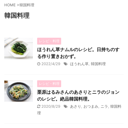
HOME
>
韓国料理
韓国料理
レシピ・料理
ほうれん草ナムルのレシピ。日持ちのす
る作り置きおかず。
2022/4/29
ほうれん草
,
韓国料理
レシピ・料理
栗原はるみさんのあさりとニラのジョン
のレシピ。絶品韓国料理。
2020/8/29
あさり
,
おつまみ
,
ニラ
,
韓国料
理