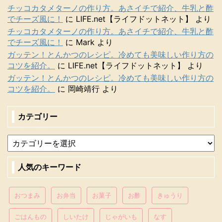
チッコカタメターノの作り方。あさイチで紹介、牛乳と酢
でチーズ風に！
に
LIFE.net【ライフドットネット】
より
チッコカタメターノの作り方。あさイチで紹介、牛乳と酢
でチーズ風に！
に
Mark
より
ガッテン！とんかつのレシピ。冷めても美味しい作り方の
コツを紹介。
に
LIFE.net【ライフドットネット】
より
ガッテン！とんかつのレシピ。冷めても美味しい作り方の
コツを紹介。
に
岡崎靖行
より
カテゴリー
人気のキーワード
おつまみ
お弁当
お菓子
お酢
きゅうり
ごはんもの
しいたけ
じゃがいも
なす