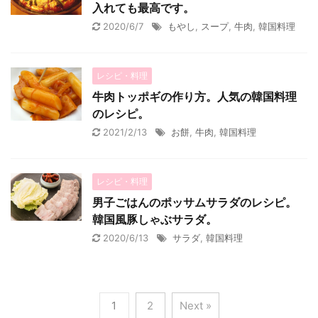
入れても最高です。
2020/6/7
もやし
,
スープ
,
牛肉
,
韓国料理
レシピ・料理
牛肉トッポギの作り方。人気の韓国料理
のレシピ。
2021/2/13
お餅
,
牛肉
,
韓国料理
レシピ・料理
男子ごはんのポッサムサラダのレシピ。
韓国風豚しゃぶサラダ。
2020/6/13
サラダ
,
韓国料理
1
2
Next »