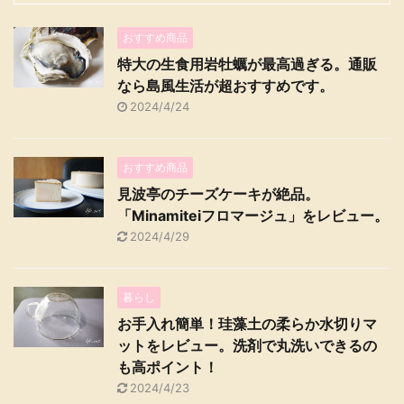
おすすめ商品
特大の生食用岩牡蠣が最高過ぎる。通販
なら島風生活が超おすすめです。
2024/4/24
おすすめ商品
見波亭のチーズケーキが絶品。
「Minamiteiフロマージュ」をレビュー。
2024/4/29
暮らし
お手入れ簡単！珪藻土の柔らか水切りマ
ットをレビュー。洗剤で丸洗いできるの
も高ポイント！
2024/4/23