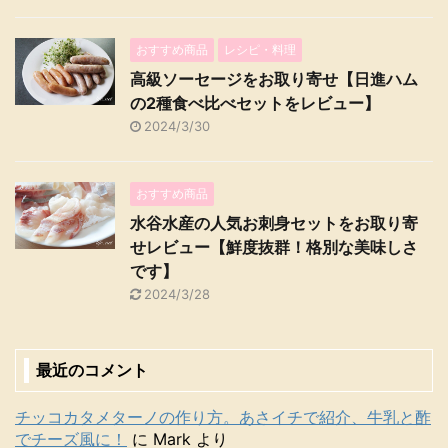
おすすめ商品
レシピ・料理
高級ソーセージをお取り寄せ【日進ハム
の2種食べ比べセットをレビュー】
2024/3/30
おすすめ商品
水谷水産の人気お刺身セットをお取り寄
せレビュー【鮮度抜群！格別な美味しさ
です】
2024/3/28
最近のコメント
チッコカタメターノの作り方。あさイチで紹介、牛乳と酢
でチーズ風に！
に
Mark
より