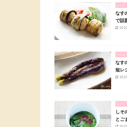
レシピ
なす
で話
202
レシピ
なす
短レ
202
レシピ
しそ
とご
2021