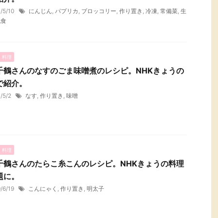
1/5/10
にんじん
,
パプリカ
,
ブロッコリー
,
作り置き
,
冷凍
,
常備菜
,
生
乳食
・料理
千鶴さんのなすのごま味噌煮のレシピ。NHKきょうの
で紹介。
1/5/2
なす
,
作り置き
,
味噌
・料理
千鶴さんのたらこ糸こんのレシピ。NHKきょうの料理
題に。
9/6/19
こんにゃく
,
作り置き
,
明太子