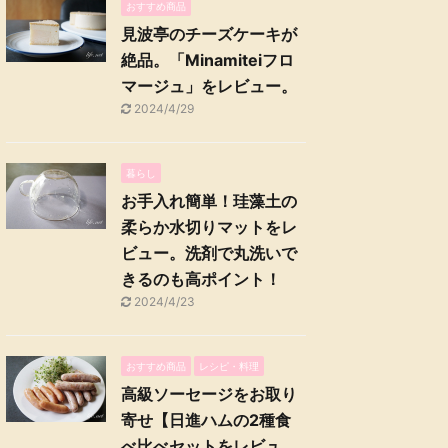
おすすめ商品
見波亭のチーズケーキが
絶品。「Minamiteiフロ
マージュ」をレビュー。
2024/4/29
暮らし
お手入れ簡単！珪藻土の
柔らか水切りマットをレ
ビュー。洗剤で丸洗いで
きるのも高ポイント！
2024/4/23
おすすめ商品
レシピ・料理
高級ソーセージをお取り
寄せ【日進ハムの2種食
べ比べセットをレビュ