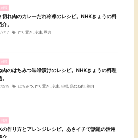
・料理
ま切れ肉のカレーだれ冷凍のレシピ。NHKきょうの料
紹介。
9/7/17
作り置き
,
冷凍
,
豚肉
・料理
ね肉のはちみつ味噌漬けのレシピ。NHKきょうの料理
題。
2/2/19
はちみつ
,
作り置き
,
冷凍
,
味噌
,
鶏むね肉
,
鶏肉
・料理
氷の作り方とアレンジレシピ。あさイチで話題の活用
紹介。