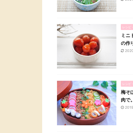
レシピ
ミニ
の作
202
レシピ
梅そ
肉で
201