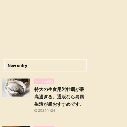
New entry
おすすめ商品
特大の生食用岩牡蠣が最
高過ぎる。通販なら島風
生活が超おすすめです。
2024/4/24