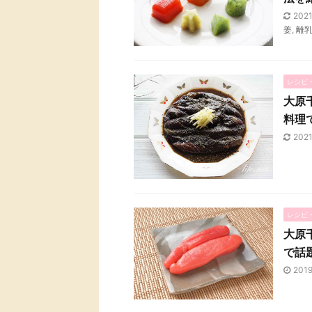
202
姜
,
離
レシピ
大原
料理
202
レシピ
大原
で話
201