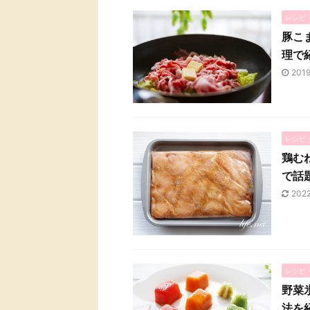
レシピ
豚こ
理で
201
レシピ
鶏む
で話
202
レシピ
野菜
法を