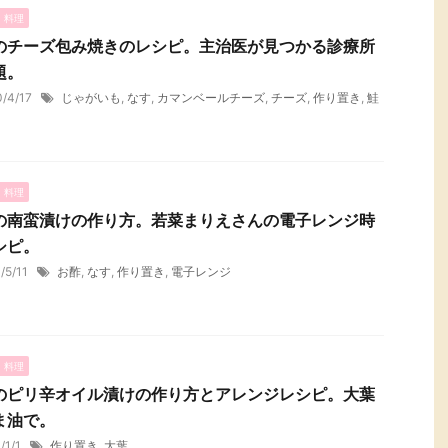
・料理
のチーズ包み焼きのレシピ。主治医が見つかる診療所
題。
0/4/17
じゃがいも
,
なす
,
カマンベールチーズ
,
チーズ
,
作り置き
,
鮭
・料理
の南蛮漬けの作り方。若菜まりえさんの電子レンジ時
シピ。
1/5/11
お酢
,
なす
,
作り置き
,
電子レンジ
・料理
のピリ辛オイル漬けの作り方とアレンジレシピ。大葉
ま油で。
/1/1
作り置き
,
大葉