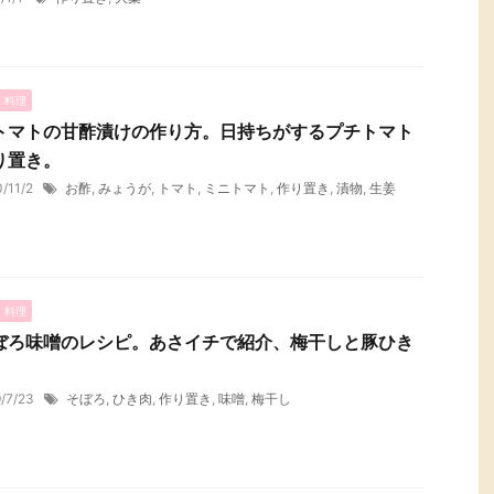
・料理
トマトの甘酢漬けの作り方。日持ちがするプチトマト
り置き。
0/11/2
お酢
,
みょうが
,
トマト
,
ミニトマト
,
作り置き
,
漬物
,
生姜
・料理
ぼろ味噌のレシピ。あさイチで紹介、梅干しと豚ひき
。
9/7/23
そぼろ
,
ひき肉
,
作り置き
,
味噌
,
梅干し