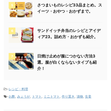
さつまいものレシピ33品まとめ。ス
5
イーツ・おやつ・おかずまで。
サンドイッチ弁当のレシピとアイデ
6
ィア23。詰め方・おかずも紹介。
日焼け止めが服につかない方法3
7
選。服が白くならないタイプも紹
介！
-
レシピ・料理
-
お酢
,
みょうが
,
トマト
,
ミニトマト
,
作り置き
,
漬物
,
生姜