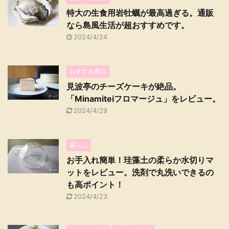
特大の生食用岩牡蠣が最高過ぎる。通販
なら島風生活が超おすすめです。
2024/4/24
おすすめ商品
見波亭のチーズケーキが絶品。
「Minamiteiフロマージュ」をレビュー。
2024/4/29
暮らし
お手入れ簡単！珪藻土の柔らか水切りマ
ットをレビュー。洗剤で丸洗いできるの
も高ポイント！
2024/4/23