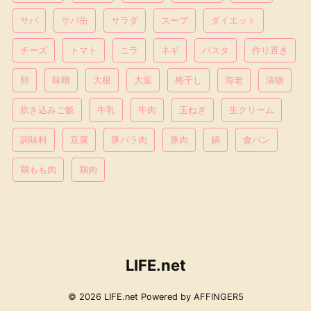
サバ
サバ缶
サラダ
スープ
ダイエット
チーズ
トマト
ニラ
ネギ
パスタ
作り置き
卵
味噌
大根
大葉
梅干し
海老
漬物
炊き込みご飯
牛乳
牛肉
玉ねぎ
生クリーム
調味料
豆腐
豚バラ肉
豚肉
鍋
食パン
鶏もも肉
鶏肉
LIFE.net
© 2026 LIFE.net Powered by
AFFINGER5