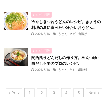
レシピ・料理
冷やしきつねうどんのレシピ。きょうの
料理の夏に食べたい冷たいおうどん。
2021/5/16
うどん
,
ネギ
,
油揚げ
レシピ・料理
関西風うどんだしの作り方。めんつゆ・
白だし不要のプロのレシピ。
2021/5/16
うどん
,
だし
,
調味料
« Prev
1
2
3
4
5
Next »