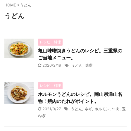
HOME
>
うどん
うどん
レシピ・料理
亀山味噌焼きうどんのレシピ。三重県の
ご当地メニュー。
2020/2/19
うどん
,
味噌
レシピ・料理
ホルモンうどんのレシピ。岡山県津山名
物！焼肉のたれがポイント。
2021/9/27
うどん
,
ネギ
,
ホルモン
,
牛肉
,
玉
ねぎ