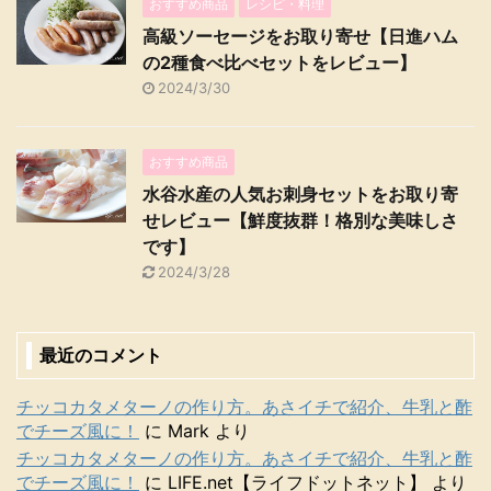
おすすめ商品
レシピ・料理
高級ソーセージをお取り寄せ【日進ハム
の2種食べ比べセットをレビュー】
2024/3/30
おすすめ商品
水谷水産の人気お刺身セットをお取り寄
せレビュー【鮮度抜群！格別な美味しさ
です】
2024/3/28
最近のコメント
チッコカタメターノの作り方。あさイチで紹介、牛乳と酢
でチーズ風に！
に
Mark
より
チッコカタメターノの作り方。あさイチで紹介、牛乳と酢
でチーズ風に！
に
LIFE.net【ライフドットネット】
より