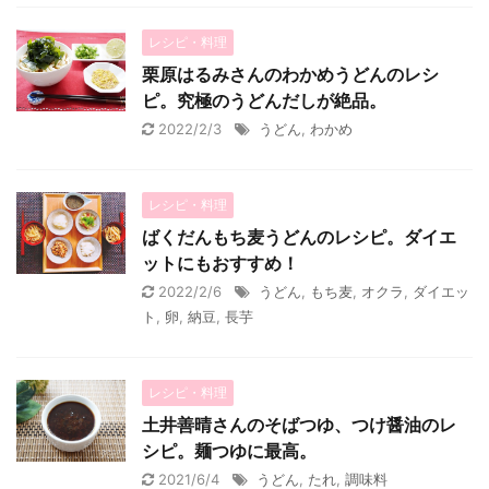
レシピ・料理
栗原はるみさんのわかめうどんのレシ
ピ。究極のうどんだしが絶品。
2022/2/3
うどん
,
わかめ
レシピ・料理
ばくだんもち麦うどんのレシピ。ダイエ
ットにもおすすめ！
2022/2/6
うどん
,
もち麦
,
オクラ
,
ダイエッ
ト
,
卵
,
納豆
,
長芋
レシピ・料理
土井善晴さんのそばつゆ、つけ醤油のレ
シピ。麺つゆに最高。
2021/6/4
うどん
,
たれ
,
調味料