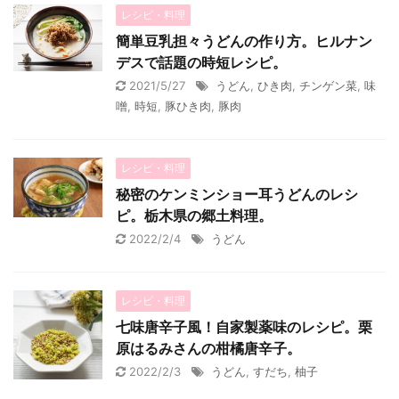
レシピ・料理
簡単豆乳担々うどんの作り方。ヒルナン
デスで話題の時短レシピ。
2021/5/27
うどん
,
ひき肉
,
チンゲン菜
,
味
噌
,
時短
,
豚ひき肉
,
豚肉
レシピ・料理
秘密のケンミンショー耳うどんのレシ
ピ。栃木県の郷土料理。
2022/2/4
うどん
レシピ・料理
七味唐辛子風！自家製薬味のレシピ。栗
原はるみさんの柑橘唐辛子。
2022/2/3
うどん
,
すだち
,
柚子