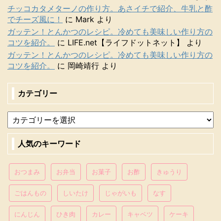
チッコカタメターノの作り方。あさイチで紹介、牛乳と酢
でチーズ風に！
に
Mark
より
ガッテン！とんかつのレシピ。冷めても美味しい作り方の
コツを紹介。
に
LIFE.net【ライフドットネット】
より
ガッテン！とんかつのレシピ。冷めても美味しい作り方の
コツを紹介。
に
岡崎靖行
より
カテゴリー
人気のキーワード
おつまみ
お弁当
お菓子
お酢
きゅうり
ごはんもの
しいたけ
じゃがいも
なす
にんじん
ひき肉
カレー
キャベツ
ケーキ