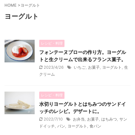
HOME
>
ヨーグルト
ヨーグルト
レシピ・料理
フォンテーヌブローの作り方。ヨーグル
トと生クリームで出来るフランス菓子。
2023/4/26
いちご
,
お菓子
,
ヨーグルト
,
生
クリーム
レシピ・料理
水切りヨーグルトとはちみつのサンドイ
ッチのレシピ。デザートに。
2022/7/10
お弁当
,
お菓子
,
はちみつ
,
サン
ドイッチ
,
パン
,
ヨーグルト
,
食パン