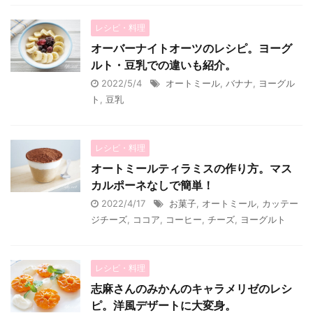
レシピ・料理
オーバーナイトオーツのレシピ。ヨーグ
ルト・豆乳での違いも紹介。
2022/5/4
オートミール
,
バナナ
,
ヨーグル
ト
,
豆乳
レシピ・料理
オートミールティラミスの作り方。マス
カルポーネなしで簡単！
2022/4/17
お菓子
,
オートミール
,
カッテー
ジチーズ
,
ココア
,
コーヒー
,
チーズ
,
ヨーグルト
レシピ・料理
志麻さんのみかんのキャラメリゼのレシ
ピ。洋風デザートに大変身。