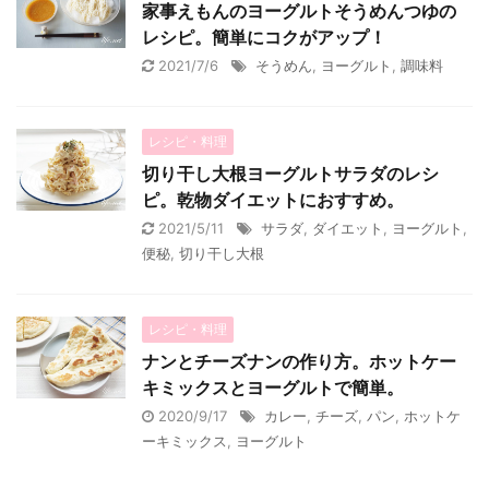
家事えもんのヨーグルトそうめんつゆの
レシピ。簡単にコクがアップ！
2021/7/6
そうめん
,
ヨーグルト
,
調味料
レシピ・料理
切り干し大根ヨーグルトサラダのレシ
ピ。乾物ダイエットにおすすめ。
2021/5/11
サラダ
,
ダイエット
,
ヨーグルト
,
便秘
,
切り干し大根
レシピ・料理
ナンとチーズナンの作り方。ホットケー
キミックスとヨーグルトで簡単。
2020/9/17
カレー
,
チーズ
,
パン
,
ホットケ
ーキミックス
,
ヨーグルト