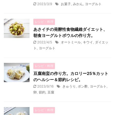
2023/3/9
お菓子
,
みかん
,
ヨーグルト
レシピ・料理
あさイチの発酵性食物繊維ダイエット、
朝食ヨーグルトボウルの作り方。
2022/4/5
オートミール
,
キウイ
,
ダイエッ
ト
,
ヨーグルト
レシピ・料理
豆腐南蛮の作り方。カロリー25％カット
のヘルシー＆節約レシピ。
2023/9/16
きゅうり
,
ポン酢
,
ヨーグルト
,
卵
,
節約
,
豆腐
レシピ・料理