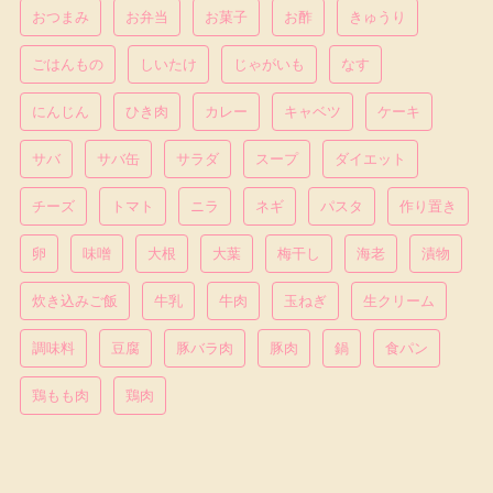
おつまみ
お弁当
お菓子
お酢
きゅうり
ごはんもの
しいたけ
じゃがいも
なす
にんじん
ひき肉
カレー
キャベツ
ケーキ
サバ
サバ缶
サラダ
スープ
ダイエット
チーズ
トマト
ニラ
ネギ
パスタ
作り置き
卵
味噌
大根
大葉
梅干し
海老
漬物
炊き込みご飯
牛乳
牛肉
玉ねぎ
生クリーム
調味料
豆腐
豚バラ肉
豚肉
鍋
食パン
鶏もも肉
鶏肉