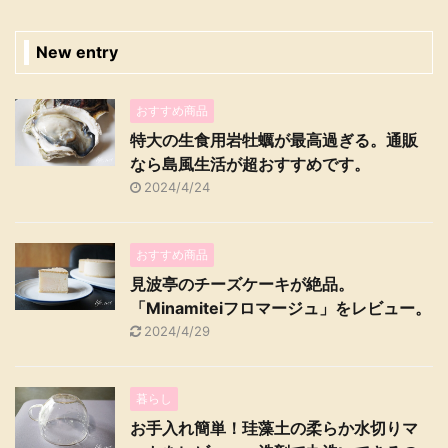
New entry
おすすめ商品
特大の生食用岩牡蠣が最高過ぎる。通販
なら島風生活が超おすすめです。
2024/4/24
おすすめ商品
見波亭のチーズケーキが絶品。
「Minamiteiフロマージュ」をレビュー。
2024/4/29
暮らし
お手入れ簡単！珪藻土の柔らか水切りマ