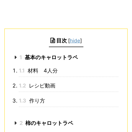
目次
[
hide
]
1
基本のキャロットラペ
1.1
材料 4人分
1.2
レシピ動画
1.3
作り方
2
柿のキャロットラペ