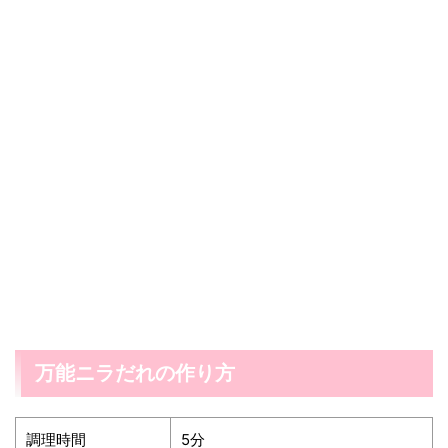
万能ニラだれの作り方
調理時間
5分