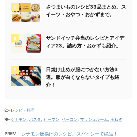
さつまいものレシピ33品まとめ。ス
5
イーツ・おやつ・おかずまで。
サンドイッチ弁当のレシピとアイデ
6
ィア23。詰め方・おかずも紹介。
日焼け止めが服につかない方法3
7
選。服が白くならないタイプも紹
介！
-
レシピ・料理
-
シナモン
,
パスタ
,
ピーマン
,
ベーコン
,
マッシュルーム
,
玉ねぎ
PREV
シナモン唐揚げのレシピ。スパイシーで絶品！