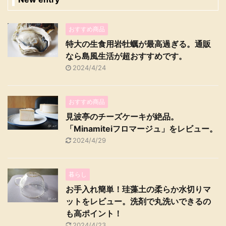
おすすめ商品
特大の生食用岩牡蠣が最高過ぎる。通販
なら島風生活が超おすすめです。
2024/4/24
おすすめ商品
見波亭のチーズケーキが絶品。
「Minamiteiフロマージュ」をレビュー。
2024/4/29
暮らし
お手入れ簡単！珪藻土の柔らか水切りマ
ットをレビュー。洗剤で丸洗いできるの
も高ポイント！
2024/4/23