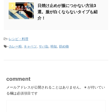
日焼け止めが服につかない方法3
7
選。服が白くならないタイプも紹
介！
-
レシピ・料理
-
カレー粉
,
キャベツ
,
サバ缶
,
時短
,
炒め物
comment
メールアドレスが公開されることはありません。
※
が付いてい
る欄は必須項目です