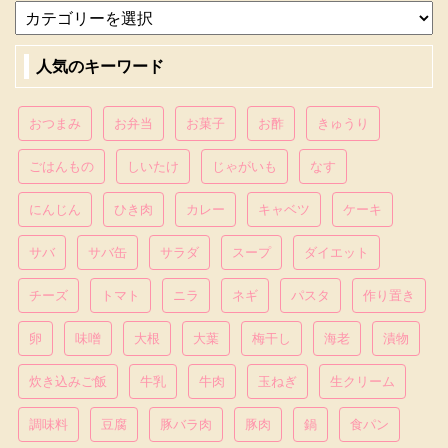
人気のキーワード
おつまみ
お弁当
お菓子
お酢
きゅうり
ごはんもの
しいたけ
じゃがいも
なす
にんじん
ひき肉
カレー
キャベツ
ケーキ
サバ
サバ缶
サラダ
スープ
ダイエット
チーズ
トマト
ニラ
ネギ
パスタ
作り置き
卵
味噌
大根
大葉
梅干し
海老
漬物
炊き込みご飯
牛乳
牛肉
玉ねぎ
生クリーム
調味料
豆腐
豚バラ肉
豚肉
鍋
食パン