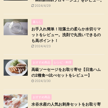
「Minamiteiフロマージュ」をレビュー。
2024/4/29
暮らし
お手入れ簡単！珪藻土の柔らか水切りマ
ットをレビュー。洗剤で丸洗いできるの
も高ポイント！
2024/4/23
おすすめ商品
レシピ・料理
高級ソーセージをお取り寄せ【日進ハム
の2種食べ比べセットをレビュー】
2024/3/30
おすすめ商品
水谷水産の人気お刺身セットをお取り寄