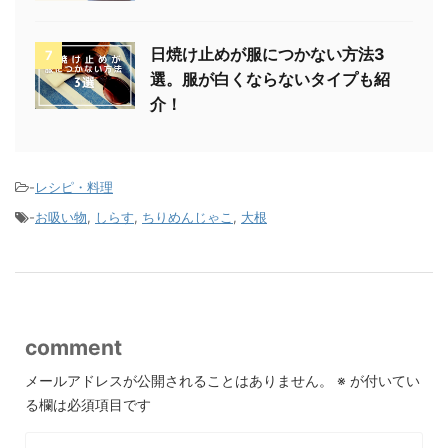
日焼け止めが服につかない方法3
7
選。服が白くならないタイプも紹
介！
-
レシピ・料理
-
お吸い物
,
しらす
,
ちりめんじゃこ
,
大根
comment
メールアドレスが公開されることはありません。
※
が付いてい
る欄は必須項目です