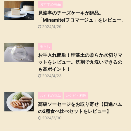
おすすめ商品
見波亭のチーズケーキが絶品。
「Minamiteiフロマージュ」をレビュー。
2024/4/29
暮らし
お手入れ簡単！珪藻土の柔らか水切りマ
ットをレビュー。洗剤で丸洗いできるの
も高ポイント！
2024/4/23
おすすめ商品
レシピ・料理
高級ソーセージをお取り寄せ【日進ハム
の2種食べ比べセットをレビュー】
2024/3/30