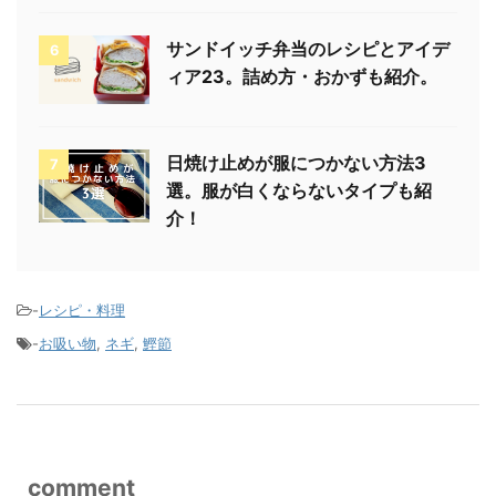
サンドイッチ弁当のレシピとアイデ
6
ィア23。詰め方・おかずも紹介。
日焼け止めが服につかない方法3
7
選。服が白くならないタイプも紹
介！
-
レシピ・料理
-
お吸い物
,
ネギ
,
鰹節
comment