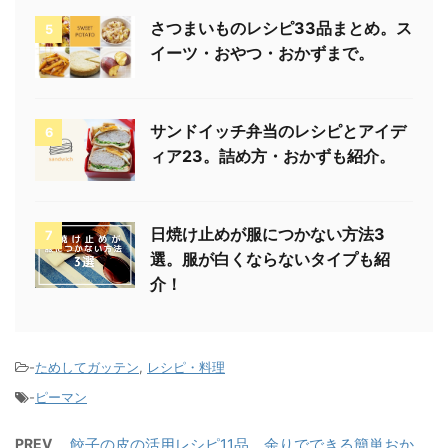
さつまいものレシピ33品まとめ。ス
5
イーツ・おやつ・おかずまで。
サンドイッチ弁当のレシピとアイデ
6
ィア23。詰め方・おかずも紹介。
日焼け止めが服につかない方法3
7
選。服が白くならないタイプも紹
介！
-
ためしてガッテン
,
レシピ・料理
-
ピーマン
PREV
餃子の皮の活用レシピ11品。余りでできる簡単おか