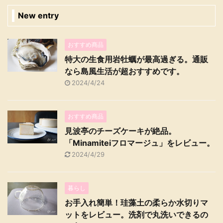
New entry
おすすめ商品
特大の生食用岩牡蠣が最高過ぎる。通販
なら島風生活が超おすすめです。
2024/4/24
おすすめ商品
見波亭のチーズケーキが絶品。
「Minamiteiフロマージュ」をレビュー。
2024/4/29
暮らし
お手入れ簡単！珪藻土の柔らか水切りマ
ットをレビュー。洗剤で丸洗いできるの