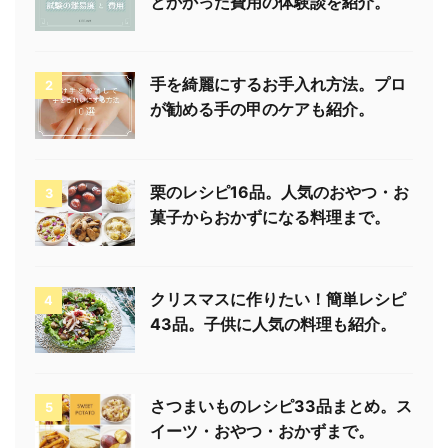
合格！野菜ソムリエの試験の難易度
1
とかかった費用の体験談を紹介。
手を綺麗にするお手入れ方法。プロ
2
が勧める手の甲のケアも紹介。
栗のレシピ16品。人気のおやつ・お
3
菓子からおかずになる料理まで。
クリスマスに作りたい！簡単レシピ
4
43品。子供に人気の料理も紹介。