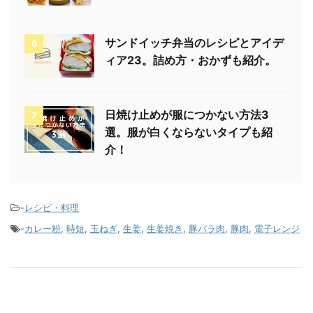
さつまいものレシピ33品まとめ。ス
5
イーツ・おやつ・おかずまで。
サンドイッチ弁当のレシピとアイデ
6
ィア23。詰め方・おかずも紹介。
日焼け止めが服につかない方法3
7
選。服が白くならないタイプも紹
介！
-
レシピ・料理
-
カレー粉
,
時短
,
玉ねぎ
,
生姜
,
生姜焼き
,
豚バラ肉
,
豚肉
,
電子レンジ