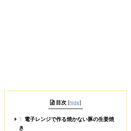
目次
[
hide
]
1
電子レンジで作る焼かない豚の生姜焼
き