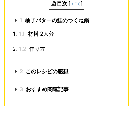
目次
[
hide
]
1
柚子バターの鮭のつくね鍋
1.1
材料 2人分
1.2
作り方
2
このレシピの感想
3
おすすめ関連記事