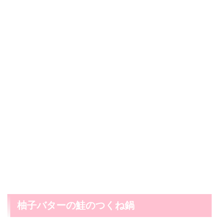
柚子バターの鮭のつくね鍋