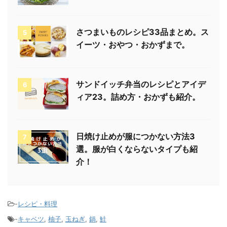
さつまいものレシピ33品まとめ。ス
5
イーツ・おやつ・おかずまで。
サンドイッチ弁当のレシピとアイデ
6
ィア23。詰め方・おかずも紹介。
日焼け止めが服につかない方法3
7
選。服が白くならないタイプも紹
介！
-
レシピ・料理
-
キャベツ
,
柚子
,
玉ねぎ
,
鍋
,
鮭