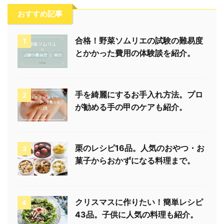
おすすめ記事
合格！野菜ソムリエの試験の難易度
1
とかかった費用の体験談を紹介。
手を綺麗にするお手入れ方法。プロ
2
が勧める手の甲のケアも紹介。
栗のレシピ16品。人気のおやつ・お
3
菓子からおかずになる料理まで。
クリスマスに作りたい！簡単レシピ
4
43品。子供に人気の料理も紹介。