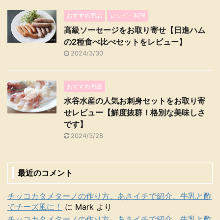
おすすめ商品
レシピ・料理
高級ソーセージをお取り寄せ【日進ハム
の2種食べ比べセットをレビュー】
2024/3/30
おすすめ商品
水谷水産の人気お刺身セットをお取り寄
せレビュー【鮮度抜群！格別な美味しさ
です】
2024/3/28
最近のコメント
チッコカタメターノの作り方。あさイチで紹介、牛乳と酢
でチーズ風に！
に
Mark
より
チッコカタメターノの作り方。あさイチで紹介、牛乳と酢