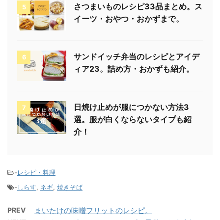
さつまいものレシピ33品まとめ。ス
5
イーツ・おやつ・おかずまで。
サンドイッチ弁当のレシピとアイデ
6
ィア23。詰め方・おかずも紹介。
日焼け止めが服につかない方法3
7
選。服が白くならないタイプも紹
介！
-
レシピ・料理
-
しらす
,
ネギ
,
焼きそば
PREV
まいたけの味噌フリットのレシピ。