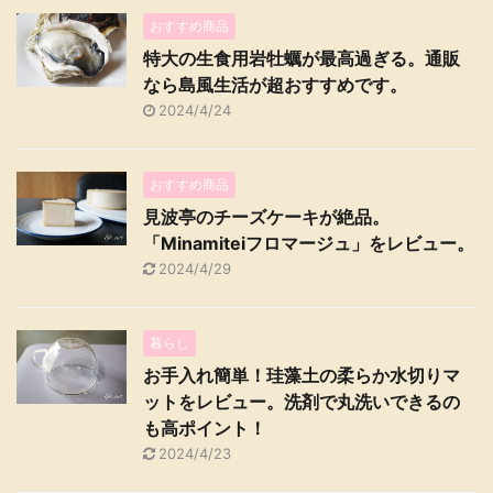
おすすめ商品
特大の生食用岩牡蠣が最高過ぎる。通販
なら島風生活が超おすすめです。
2024/4/24
おすすめ商品
見波亭のチーズケーキが絶品。
「Minamiteiフロマージュ」をレビュー。
2024/4/29
暮らし
お手入れ簡単！珪藻土の柔らか水切りマ
ットをレビュー。洗剤で丸洗いできるの
も高ポイント！
2024/4/23