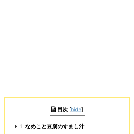
目次
[
hide
]
1
なめこと豆腐のすまし汁