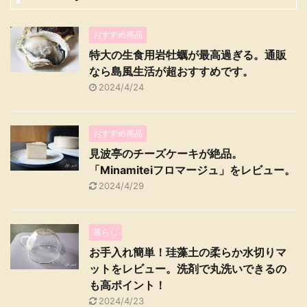
おすすめ商品
特大の生食用岩牡蠣が最高過ぎる。通販
なら島風生活が超おすすめです。
2024/4/24
おすすめ商品
見波亭のチーズケーキが絶品。
「Minamiteiフロマージュ」をレビュー。
2024/4/29
暮らし
お手入れ簡単！珪藻土の柔らか水切りマ
ットをレビュー。洗剤で丸洗いできるの
も高ポイント！
2024/4/23