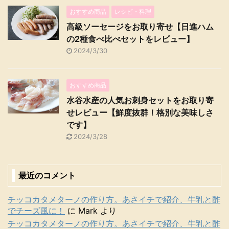
おすすめ商品
レシピ・料理
高級ソーセージをお取り寄せ【日進ハム
の2種食べ比べセットをレビュー】
2024/3/30
おすすめ商品
水谷水産の人気お刺身セットをお取り寄
せレビュー【鮮度抜群！格別な美味しさ
です】
2024/3/28
最近のコメント
チッコカタメターノの作り方。あさイチで紹介、牛乳と酢
でチーズ風に！
に
Mark
より
チッコカタメターノの作り方。あさイチで紹介、牛乳と酢