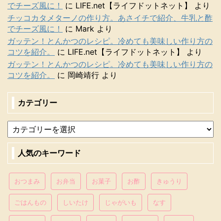
でチーズ風に！
に
LIFE.net【ライフドットネット】
より
チッコカタメターノの作り方。あさイチで紹介、牛乳と酢
でチーズ風に！
に
Mark
より
ガッテン！とんかつのレシピ。冷めても美味しい作り方の
コツを紹介。
に
LIFE.net【ライフドットネット】
より
ガッテン！とんかつのレシピ。冷めても美味しい作り方の
コツを紹介。
に
岡崎靖行
より
カテゴリー
人気のキーワード
おつまみ
お弁当
お菓子
お酢
きゅうり
ごはんもの
しいたけ
じゃがいも
なす