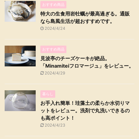
おすすめ商品
特大の生食用岩牡蠣が最高過ぎる。通販
なら島風生活が超おすすめです。
2024/4/24
おすすめ商品
見波亭のチーズケーキが絶品。
「Minamiteiフロマージュ」をレビュー。
2024/4/29
暮らし
お手入れ簡単！珪藻土の柔らか水切りマ
ットをレビュー。洗剤で丸洗いできるの
も高ポイント！
2024/4/23