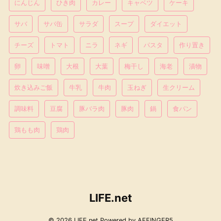
にんじん
ひき肉
カレー
キャベツ
ケーキ
サバ
サバ缶
サラダ
スープ
ダイエット
チーズ
トマト
ニラ
ネギ
パスタ
作り置き
卵
味噌
大根
大葉
梅干し
海老
漬物
炊き込みご飯
牛乳
牛肉
玉ねぎ
生クリーム
調味料
豆腐
豚バラ肉
豚肉
鍋
食パン
鶏もも肉
鶏肉
LIFE.net
© 2026 LIFE.net Powered by
AFFINGER5