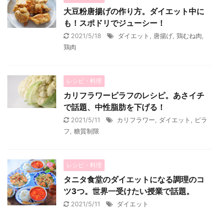
大豆粉唐揚げの作り方。ダイエット中に
も！スポドリでジューシー！
2021/5/18
ダイエット
,
唐揚げ
,
鶏むね肉
,
鶏肉
レシピ・料理
カリフラワーピラフのレシピ。あさイチ
で話題、中性脂肪を下げる！
2021/5/11
カリフラワー
,
ダイエット
,
ピラ
フ
,
糖質制限
レシピ・料理
タニタ食堂のダイエットになる調理のコ
ツ3つ。世界一受けたい授業で話題。
2021/5/11
ダイエット