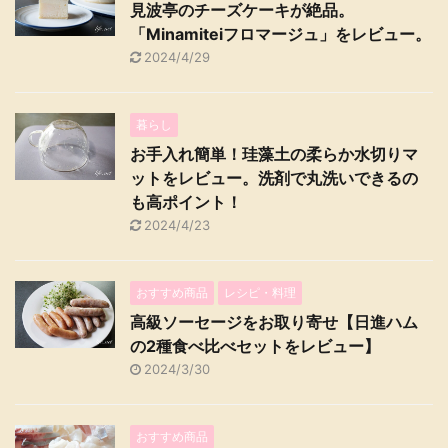
見波亭のチーズケーキが絶品。
「Minamiteiフロマージュ」をレビュー。
2024/4/29
暮らし
お手入れ簡単！珪藻土の柔らか水切りマ
ットをレビュー。洗剤で丸洗いできるの
も高ポイント！
2024/4/23
おすすめ商品
レシピ・料理
高級ソーセージをお取り寄せ【日進ハム
の2種食べ比べセットをレビュー】
2024/3/30
おすすめ商品