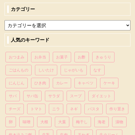
カテゴリー
人気のキーワード
おつまみ
お弁当
お菓子
お酢
きゅうり
ごはんもの
しいたけ
じゃがいも
なす
にんじん
ひき肉
カレー
キャベツ
ケーキ
サバ
サバ缶
サラダ
スープ
ダイエット
チーズ
トマト
ニラ
ネギ
パスタ
作り置き
卵
味噌
大根
大葉
梅干し
海老
漬物
炊き込みご飯
牛乳
牛肉
玉ねぎ
生クリーム