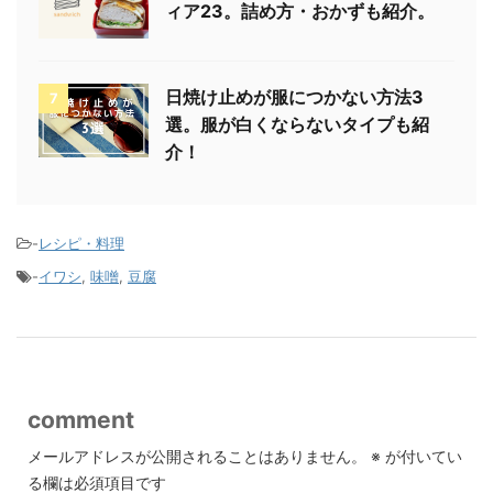
ィア23。詰め方・おかずも紹介。
日焼け止めが服につかない方法3
7
選。服が白くならないタイプも紹
介！
-
レシピ・料理
-
イワシ
,
味噌
,
豆腐
comment
メールアドレスが公開されることはありません。
※
が付いてい
る欄は必須項目です