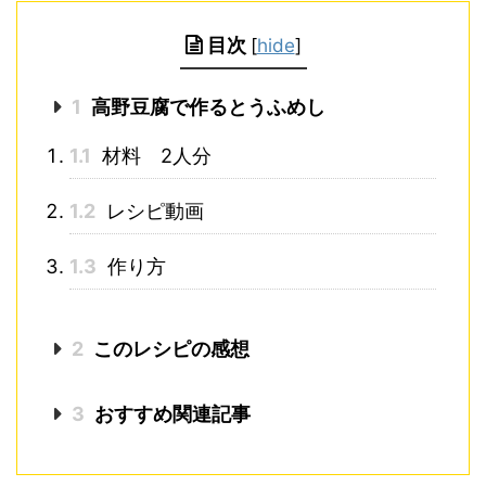
目次
[
hide
]
1
高野豆腐で作るとうふめし
1.1
材料 2人分
1.2
レシピ動画
1.3
作り方
2
このレシピの感想
3
おすすめ関連記事