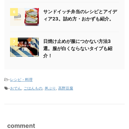
サンドイッチ弁当のレシピとアイデ
6
ィア23。詰め方・おかずも紹介。
日焼け止めが服につかない方法3
7
選。服が白くならないタイプも紹
介！
-
レシピ・料理
-
おでん
,
ごはんもの
,
丼ぶり
,
高野豆腐
comment