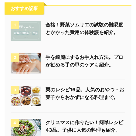
おすすめ記事
合格！野菜ソムリエの試験の難易度
1
とかかった費用の体験談を紹介。
手を綺麗にするお手入れ方法。プロ
2
が勧める手の甲のケアも紹介。
栗のレシピ16品。人気のおやつ・お
3
菓子からおかずになる料理まで。
クリスマスに作りたい！簡単レシピ
4
43品。子供に人気の料理も紹介。