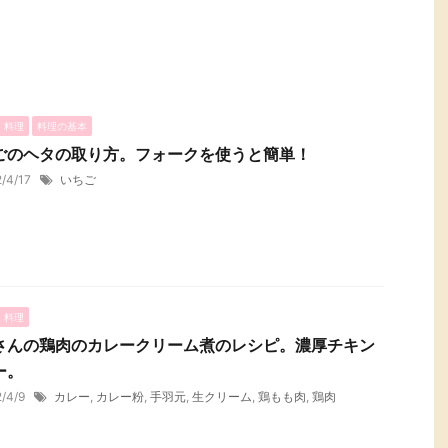
・料理
料理の基本
ごのヘタの取り方。フォークを使うと簡単！
2/4/17
いちご
・料理
さんの鶏肉のカレークリーム煮のレシピ。濃厚チキン
ー。
2/4/9
カレー
,
カレー粉
,
手羽元
,
生クリーム
,
鶏もも肉
,
鶏肉