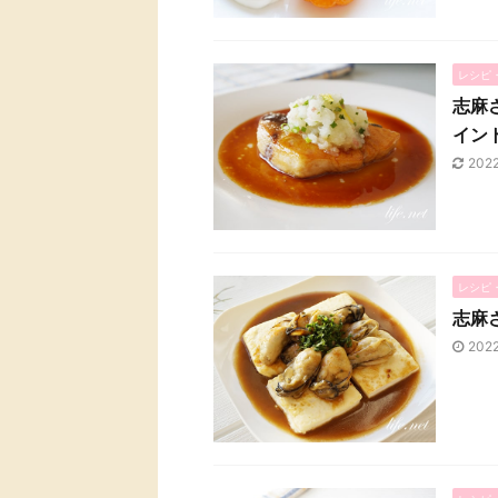
レシピ
志麻
イン
202
レシピ
志麻
202