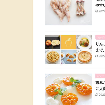
やす
202
レシピ
りん
まで
202
レシピ
志麻
に大
202