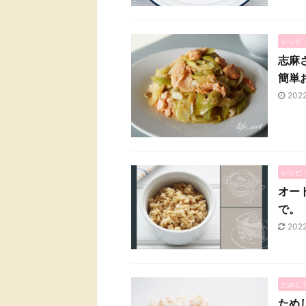
レシピ
志麻
簡単
202
レシピ
オー
で。
202
ためし
ため