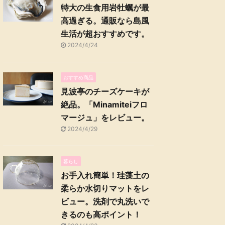
特大の生食用岩牡蠣が最
高過ぎる。通販なら島風
生活が超おすすめです。
2024/4/24
おすすめ商品
見波亭のチーズケーキが
絶品。「Minamiteiフロ
マージュ」をレビュー。
2024/4/29
暮らし
お手入れ簡単！珪藻土の
柔らか水切りマットをレ
ビュー。洗剤で丸洗いで
きるのも高ポイント！