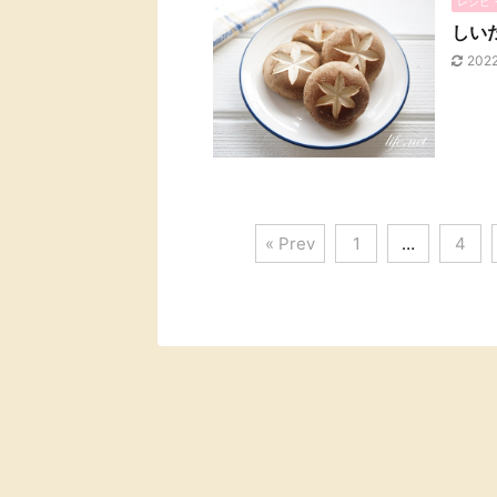
レシピ
しい
202
« Prev
1
…
4