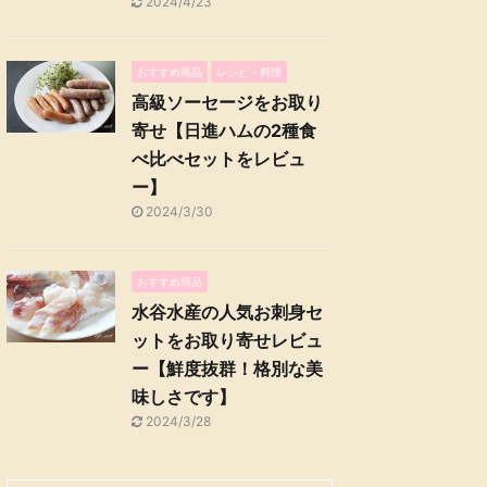
2024/4/23
おすすめ商品
レシピ・料理
高級ソーセージをお取り
寄せ【日進ハムの2種食
べ比べセットをレビュ
ー】
2024/3/30
おすすめ商品
水谷水産の人気お刺身セ
ットをお取り寄せレビュ
ー【鮮度抜群！格別な美
味しさです】
2024/3/28