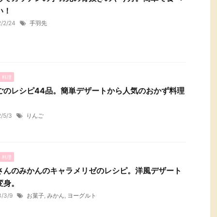
い！
2/2/24
手羽先
・料理
ごのレシピ44品。簡単デザートから人気のおかず料理
。
2/5/3
りんご
・料理
さんのみかんのキャラメリゼのレシピ。洋風デザート
変身。
3/3/9
お菓子
,
みかん
,
ヨーグルト