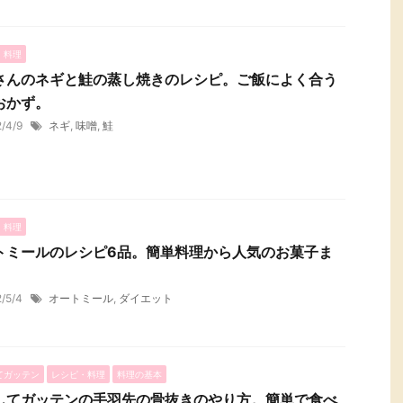
・料理
さんのネギと鮭の蒸し焼きのレシピ。ご飯によく合う
おかず。
2/4/9
ネギ
,
味噌
,
鮭
・料理
トミールのレシピ6品。簡単料理から人気のお菓子ま
2/5/4
オートミール
,
ダイエット
てガッテン
レシピ・料理
料理の基本
してガッテンの手羽先の骨抜きのやり方。簡単で食べ