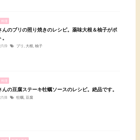
・料理
さんのブリの照り焼きのレシピ。薬味大根＆柚子がポ
ト。
2/1/9
ブリ
,
大根
,
柚子
・料理
さんの豆腐ステーキ牡蠣ソースのレシピ。絶品です。
2/1/8
牡蠣
,
豆腐