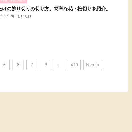
・料理
料理の基本
たけの飾り切りの切り方。簡単な花・松切りを紹介。
2/1/14
しいたけ
5
6
7
8
…
419
Next »