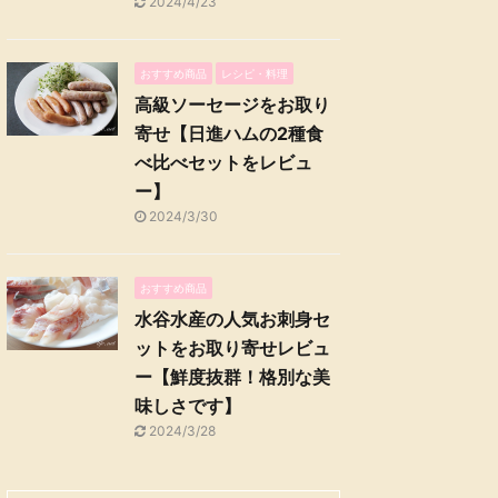
2024/4/23
おすすめ商品
レシピ・料理
高級ソーセージをお取り
寄せ【日進ハムの2種食
べ比べセットをレビュ
ー】
2024/3/30
おすすめ商品
水谷水産の人気お刺身セ
ットをお取り寄せレビュ
ー【鮮度抜群！格別な美
味しさです】
2024/3/28