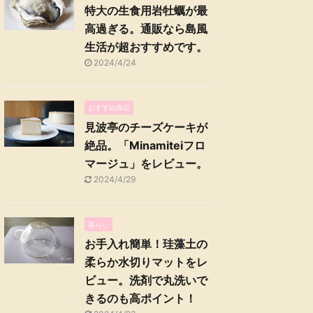
特大の生食用岩牡蠣が最
高過ぎる。通販なら島風
生活が超おすすめです。
2024/4/24
おすすめ商品
見波亭のチーズケーキが
絶品。「Minamiteiフロ
マージュ」をレビュー。
2024/4/29
暮らし
お手入れ簡単！珪藻土の
柔らか水切りマットをレ
ビュー。洗剤で丸洗いで
きるのも高ポイント！