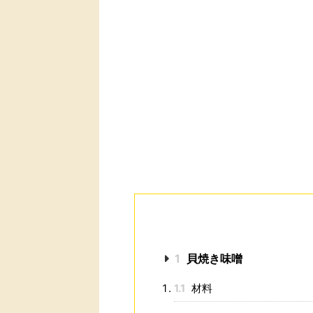
1
貝焼き味噌
1.1
材料