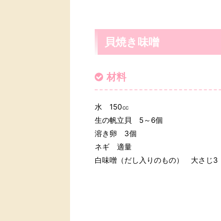
貝焼き味噌
材料
水 150㏄
生の帆立貝 5～6個
溶き卵 3個
ネギ 適量
白味噌（だし入りのもの） 大さじ3