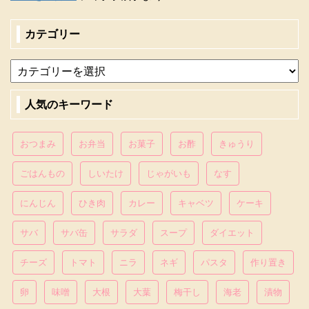
カテゴリー
人気のキーワード
おつまみ
お弁当
お菓子
お酢
きゅうり
ごはんもの
しいたけ
じゃがいも
なす
にんじん
ひき肉
カレー
キャベツ
ケーキ
サバ
サバ缶
サラダ
スープ
ダイエット
チーズ
トマト
ニラ
ネギ
パスタ
作り置き
卵
味噌
大根
大葉
梅干し
海老
漬物