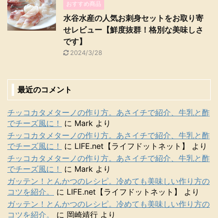
おすすめ商品
水谷水産の人気お刺身セットをお取り寄
せレビュー【鮮度抜群！格別な美味しさ
です】
2024/3/28
最近のコメント
チッコカタメターノの作り方。あさイチで紹介、牛乳と酢
でチーズ風に！
に
Mark
より
チッコカタメターノの作り方。あさイチで紹介、牛乳と酢
でチーズ風に！
に
LIFE.net【ライフドットネット】
より
チッコカタメターノの作り方。あさイチで紹介、牛乳と酢
でチーズ風に！
に
Mark
より
ガッテン！とんかつのレシピ。冷めても美味しい作り方の
コツを紹介。
に
LIFE.net【ライフドットネット】
より
ガッテン！とんかつのレシピ。冷めても美味しい作り方の
コツを紹介。
に
岡崎靖行
より