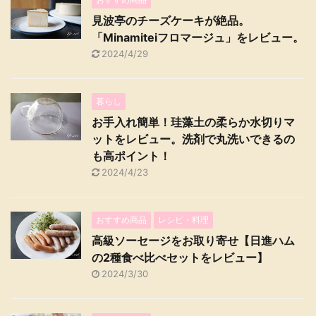
見波亭のチーズケーキが絶品。
「Minamiteiフロマージュ」をレビュー。
2024/4/29
暮らし
お手入れ簡単！珪藻土の柔らか水切りマ
ットをレビュー。洗剤で丸洗いできるの
も高ポイント！
2024/4/23
おすすめ商品
レシピ・料理
高級ソーセージをお取り寄せ【日進ハム
の2種食べ比べセットをレビュー】
2024/3/30