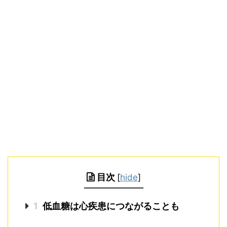
目次
[
hide
]
1
低血糖は心疾患につながることも