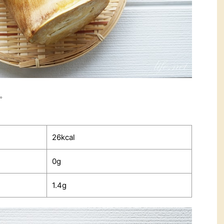
。
26kcal
0g
1.4g