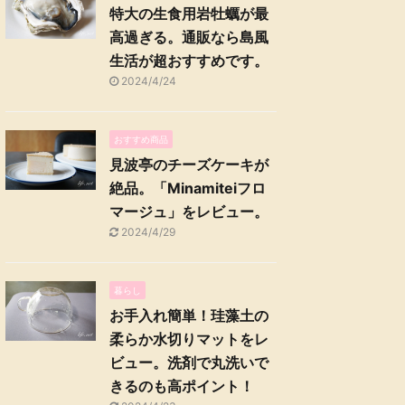
特大の生食用岩牡蠣が最
高過ぎる。通販なら島風
生活が超おすすめです。
2024/4/24
おすすめ商品
見波亭のチーズケーキが
絶品。「Minamiteiフロ
マージュ」をレビュー。
2024/4/29
暮らし
お手入れ簡単！珪藻土の
柔らか水切りマットをレ
ビュー。洗剤で丸洗いで
きるのも高ポイント！