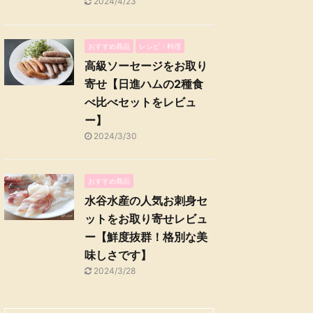
2024/4/23
おすすめ商品
レシピ・料理
高級ソーセージをお取り
寄せ【日進ハムの2種食
べ比べセットをレビュ
ー】
2024/3/30
おすすめ商品
水谷水産の人気お刺身セ
ットをお取り寄せレビュ
ー【鮮度抜群！格別な美
味しさです】
2024/3/28