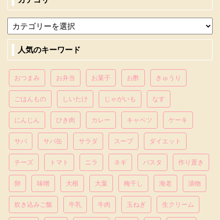
人気のキーワード
おつまみ
お弁当
お菓子
お酢
きゅうり
ごはんもの
しいたけ
じゃがいも
なす
にんじん
ひき肉
カレー
キャベツ
ケーキ
サバ
サバ缶
サラダ
スープ
ダイエット
チーズ
トマト
ニラ
ネギ
パスタ
作り置き
卵
味噌
大根
大葉
梅干し
海老
漬物
炊き込みご飯
牛乳
牛肉
玉ねぎ
生クリーム