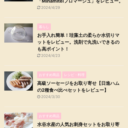
「Minamiteiフロマージュ」をレビュー。
2024/4/29
暮らし
お手入れ簡単！珪藻土の柔らか水切りマ
ットをレビュー。洗剤で丸洗いできるの
も高ポイント！
2024/4/23
おすすめ商品
レシピ・料理
高級ソーセージをお取り寄せ【日進ハム
の2種食べ比べセットをレビュー】
2024/3/30
おすすめ商品
水谷水産の人気お刺身セットをお取り寄