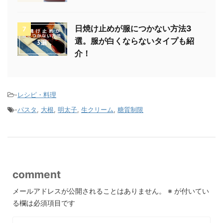
日焼け止めが服につかない方法3
7
選。服が白くならないタイプも紹
介！
-
レシピ・料理
-
パスタ
,
大根
,
明太子
,
生クリーム
,
糖質制限
comment
メールアドレスが公開されることはありません。
※
が付いてい
る欄は必須項目です